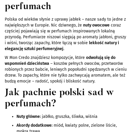
perfumach
Polska od wieków słynie z uprawy jabłek – nasze sady to jedne z
największych w Europie. Nic dziwnego, że
nuty owocowe
coraz
częściej pojawiają się w perfumach inspirowanych lokalną
przyrodą. Perfumiarze niszowi sięgają po aromaty jabłoni, gruszy
i wiśni, tworząc zapachy, które łączą w sobie
lekkość natury i
elegancję sztuki perfumeryjnej
.
W Mon Credo znajdziesz kompozycje, które
odwołują się do
wspomnień dzieciństwa
– koszów pełnych owoców, przetworów
robionych przez babcie, leniwych popołudni spędzanych w cieniu
drzew. To zapachy, które nie tylko zachwycają aromatem, ale też
budzą emocje – radość, spokój i bliskość natury.
Jak pachnie polski sad w
perfumach?
Nuty główne:
jabłko, gruszka, śliwka, wiśnia
Akordy dodatkowe:
miód, kwiaty polne, zielone liście,
mokra trawa