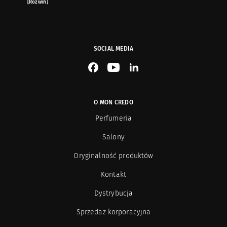
[Rozwiń]
oferowanych przez sklep internetowy www.moncredo.pl za pomocą
wiadomości e-mail.
SOCIAL MEDIA
See our Facebook
See our YouTube channel
See our LinkedIn
O MON CREDO
Perfumeria
Salony
Oryginalność produktów
Kontakt
Dystrybucja
Sprzedaż korporacyjna