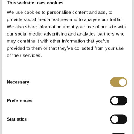
This website uses cookies
kompozycji mainstreamowych – są bardziej
naturalne,
wielowymiarowe i pełne emocji
.
We use cookies to personalise content and ads, to
Jeśli pragniesz zapachu, który
łączy w sobie świeżość owoców i
provide social media features and to analyse our traffic.
bliskość natury
, nasze perfumy inspirowane polskim sadem
We also share information about your use of our site with
będą idealnym wyborem. To
aromatyczny spacer wśród jabłoni i
our social media, advertising and analytics partners who
grusz
zamknięty w szklanym flakonie – idealny na co dzień i na
may combine it with other information that you’ve
każdą porę roku.
provided to them or that they’ve collected from your use
Udostępnij
of their services.
Consent
Necessary
Selection
CZYTAJ RÓWNIEŻ
Preferences
25.07.2025
ZAPACH LATA: ŚWIEŻE I ORZEŹWIAJĄCE
Statistics
PERFUMY W ASORTYMENCIE MON CREDO