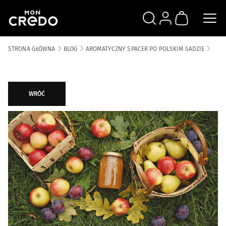
SZUKAJ
ZALOGUJ SIĘ
KOSZYK
STRONA GŁÓWNA
BLOG
AROMATYCZNY SPACER PO POLSKIM SADZIE
WRÓĆ