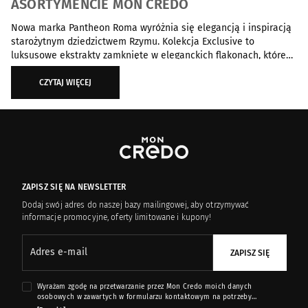
ASORTYMENCIE MON CREDO
Nowa marka Pantheon Roma wyróżnia się elegancją i inspiracją
starożytnym dziedzictwem Rzymu. Kolekcja Exclusive to
luksusowe ekstrakty zamknięte w eleganckich flakonach, które
przywołują wspomnienia i uczucia dzięki wyjątkowym
kompozycjom. Zapach R to intensywna i aromatyczna kreacja,
CZYTAJ WIĘCEJ
natomiast O emanuje subtelnością i zmysłowością. Perfumy M
to harmonijne połączenie świeżych, owocowych i drzewnych
tonów,
ZAPISZ SIĘ NA NEWSLETTER
Dodaj swój adres do naszej bazy mailingowej, aby otrzymywać
informacje promocyjne, oferty limitowane i kupony!
Adres e-mail
ZAPISZ SIĘ
Wyrażam zgodę na przetwarzanie przez Mon Credo moich danych
osobowych w zawartych w formularzu kontaktowym na potrzeby
przesyłania mi informacji marketingowych dotyczących produktów i usług