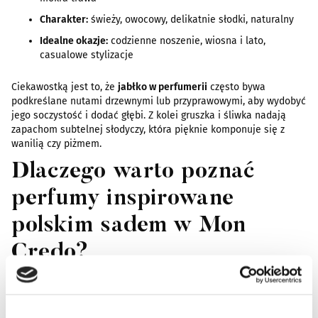
Charakter:
świeży, owocowy, delikatnie słodki, naturalny
Idealne okazje:
codzienne noszenie, wiosna i lato,
casualowe stylizacje
Ciekawostką jest to, że
jabłko w perfumerii
często bywa
podkreślane nutami drzewnymi lub przyprawowymi, aby wydobyć
jego soczystość i dodać głębi. Z kolei gruszka i śliwka nadają
zapachom subtelnej słodyczy, która pięknie komponuje się z
wanilią czy piżmem.
Dlaczego warto poznać
perfumy inspirowane
polskim sadem w Mon
Credo?
Mon Credo promuje
niszowe marki perfumeryjne
, które stawiają
na autentyczność i wysoką jakość składników. Dzięki temu
zapachy owocowe w naszej ofercie różnią się od typowych