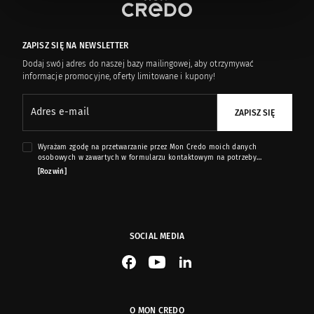
ZAPISZ SIĘ NA NEWSLETTER
Dodaj swój adres do naszej bazy mailingowej, aby otrzymywać
informacje promocyjne, oferty limitowane i kupony!
Adres e-mail
ZAPISZ SIĘ
Wyrażam zgodę na przetwarzanie przez Mon Credo moich danych
osobowych w zawartych w formularzu kontaktowym na potrzeby
przesyłania mi informacji marketingowych dotyczących produktów i usług
[Rozwiń]
oferowanych przez sklep internetowy www.moncredo.pl za pomocą
wiadomości e-mail.
SOCIAL MEDIA
See our Facebook
See our YouTube channel
See our LinkedIn
O MON CREDO