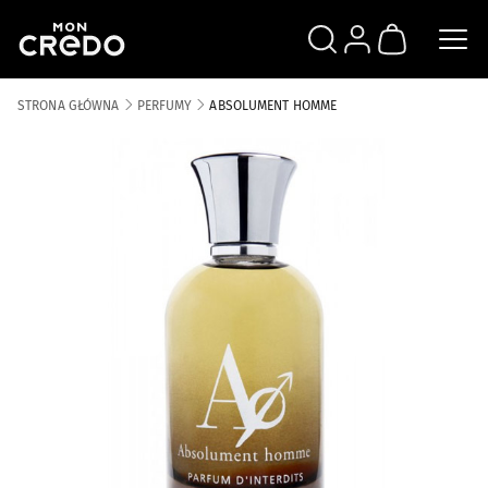
SZUKAJ
ZALOGUJ SIĘ
KOSZYK
STRONA GŁÓWNA
PERFUMY
ABSOLUMENT HOMME
Skip to the end of the images gallery