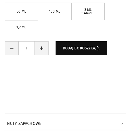
3 ML
50 ML
100 ML
SAMPLE
1,2 ML
DODAJ DO KOSZYKA
Powiadomienia e-mail
POWIADOM MNIE E-MAILEM
NUTY ZAPACHOWE