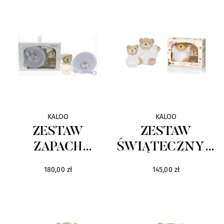
KALOO
KALOO
ZESTAW
ZESTAW
ZAPACH
ŚWIĄTECZNY -
DRAGEE I
ZAPACH
180,00 zł
145,00 zł
MISECZKA Z
DRAGEE I MIŚ
ŁYŻKĄ