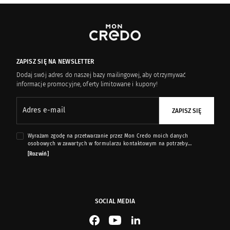
ZAPISZ SIĘ NA NEWSLETTER
Dodaj swój adres do naszej bazy mailingowej, aby otrzymywać
informacje promocyjne, oferty limitowane i kupony!
Adres e-mail
ZAPISZ SIĘ
Wyrażam zgodę na przetwarzanie przez Mon Credo moich danych
osobowych w zawartych w formularzu kontaktowym na potrzeby
przesyłania mi informacji marketingowych dotyczących produktów i usług
[Rozwiń]
oferowanych przez sklep internetowy www.moncredo.pl za pomocą
wiadomości e-mail.
SOCIAL MEDIA
See our Facebook
See our YouTube channel
See our LinkedIn