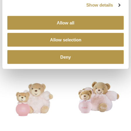
Show details
KALOO
KALOO
Allow all
ZESTAW -
ZESTAW
ZAPACH
ŚWIĄTECZNY -
Allow selection
LILIROSE I
ZAPACH
180,00 zł
145,00 zł
MISECZKĄ Z
LILIROSE I MIŚ
Deny
ŁYŻKĄ