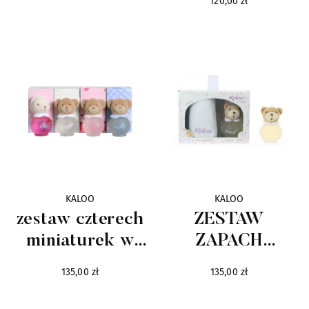
120,00 zł
GRA W MINI
KRĘGLE
KALOO
KALOO
zestaw czterech
ZESTAW
miniaturek w
ZAPACH
pudełku
DRAGEE I
135,00 zł
135,00 zł
ŚLINIAK