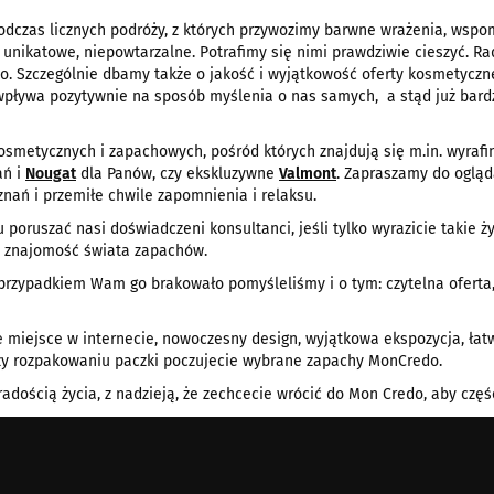
dczas licznych podróży, z których przywozimy barwne wrażenia, wspomn
 unikatowe, niepowtarzalne. Potrafimy się nimi prawdziwie cieszyć. Rad
do. Szczególnie dbamy także o jakość i wyjątkowość oferty kosmetycz
wpływa pozytywnie na sposób myślenia o nas samych, a stąd już bardzo 
smetycznych i zapachowych, pośród których znajdują się m.in. wyrafi
ań i
Nougat
dla Panów, czy ekskluzywne
Valmont
. Zapraszamy do ogląd
ań i przemiłe chwile zapomnienia i relaksu.
poruszać nasi doświadczeni konsultanci, jeśli tylko wyrazicie takie
j znajomość świata zapachów.
ś przypadkiem Wam go brakowało pomyśleliśmy i o tym: czytelna oferta
 miejsce w internecie, nowoczesny design, wyjątkowa ekspozycja, łatw
zy rozpakowaniu paczki poczujecie wybrane zapachy MonCredo.
dością życia, z nadzieją, że zechcecie wrócić do Mon Credo, aby część