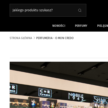
Jakiego produktu szukasz?
SZUKAJ
Close search
NOWOŚCI
PERFUMY
PIELĘG
STRONA GŁÓWNA
PERFUMERIA - O MON CREDO