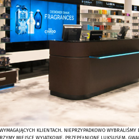
J WYMAGAJĄCYCH KLIENTACH. NIEPRZYPADKOWO WYBRALIŚMY 
ZYMY MIEJSCE WYJĄTKOWE, PRZEPEŁNIONE LUKSUSEM, GWAR