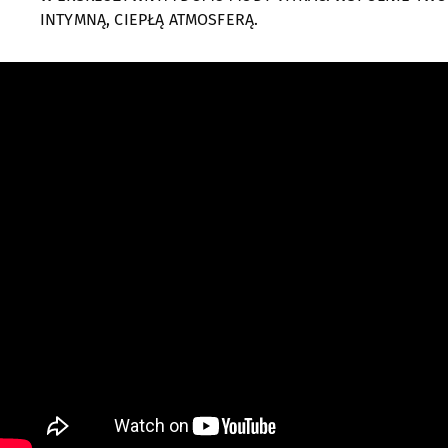
INTYMNĄ, CIEPŁĄ ATMOSFERĄ.