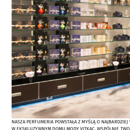
NASZA PERFUMERIA POWSTAŁA Z MYŚLĄ O NAJBARDZIE
W EKSKLUZYWNYM DOMU MODY VITKAC. WSPÓLNIE TWOR