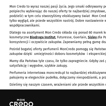
Mon Credo to wyraz naszej pasji życia. Jego smaki odkrywamy po
pośpiechu wybierając do naszej oferty te najbardziej zmysłowe,
podzielić: w tym celu stworzyliśmy ekskluzywny świat Mon Cre
tylko wygląd, ale przede wszystkim nastrój. Dobre nastawienie 
współpracownikami.
Dlatego na asortyment Mon Credo składa się ponad 60 marek ko
kosmetyczne
Biodroga Institut
, Futuresse, Guerlain,
Sisley
dla P
konsystencji i oczywiście zakupów. Zapewniamy pełną gamę dozn
Pośród bogatej oferty perfumerii MonCredo pomogą się Państwu 
zakupów dzięki umiejętności doboru kosmetyków i eksperckie
Mamy dla Państwa tyle czasu, ile tylko zapragniecie. Gdyby za
satysfakcję i wygodne, szybkie zakupy.
Perfumeria internetowa moncredo.pl to najbardziej ekskluzywne
pakujemy w eleganckie pudełka, dołączamy niespodzianki, a pr
Dzielimy się naszym czasem, wrażeniami ale przede wszystkim ra