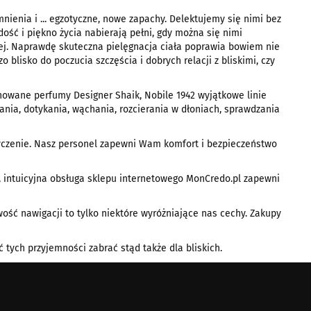
ienia i ... egzotyczne, nowe zapachy. Delektujemy się nimi bez
ość i piękno życia nabierają pełni, gdy można się nimi
nej. Naprawdę skuteczna pielęgnacja ciała poprawia bowiem nie
blisko do poczucia szczęścia i dobrych relacji z bliskimi, czy
nowane perfumy Designer Shaik, Nobile 1942 wyjątkowe linie
ania, dotykania, wąchania, rozcierania w dłoniach, sprawdzania
 życzenie. Nasz personel zapewni Wam komfort i bezpieczeństwo
, intuicyjna obsługa sklepu internetowego MonCredo.pl zapewni
ość nawigacji to tylko niektóre wyróżniające nas cechy. Zakupy
 tych przyjemności zabrać stąd także dla bliskich.