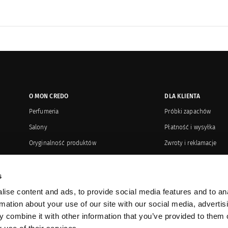
O MON CREDO
DLA KLIENTA
Perfumeria
Próbki zapachów
Salony
Płatność i wysyłka
Oryginalność produktów
Zwroty i reklamacje
Kontakt
Regulamin or
Dystrybucja
Karty upominkowe
s
Sprzedaż korporacyjna
Promocje
ise content and ads, to provide social media features and to an
rmation about your use of our site with our social media, advertis
Prasa o nas
Program VIP
 combine it with other information that you’ve provided to them o