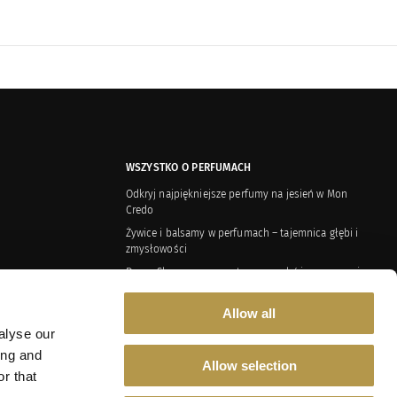
WSZYSTKO O PERFUMACH
Odkryj najpiękniejsze perfumy na jesień w Mon
Credo
Żywice i balsamy w perfumach – tajemnica głębi i
zmysłowości
Dusza Shauran – aromatyczna podróż przez czas i
az Polityka Prywatności
kulturę
Aromatyczny spacer po polskim sadzie
Allow all
alyse our
ing and
Allow selection
r that