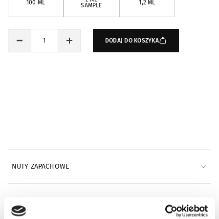
100 ML
1,2 ML
SAMPLE
DODAJ DO KOSZYKA
Powiadomienia e-mail
POWIADOM MNIE E-MAILEM
NUTY ZAPACHOWE
INFORMACJE O WYSYŁCE