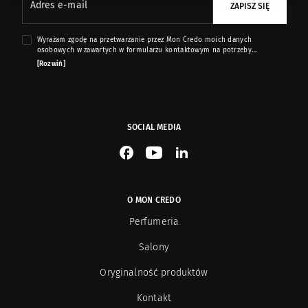
Adres e-mail
ZAPISZ SIĘ
Wyrażam zgodę na przetwarzanie przez Mon Credo moich danych
osobowych w zawartych w formularzu kontaktowym na potrzeby
przesyłania mi informacji marketingowych dotyczących produktów i usług
[Rozwiń]
oferowanych przez sklep internetowy www.moncredo.pl za pomocą
wiadomości e-mail.
SOCIAL MEDIA
See our Facebook
See our YouTube channel
See our LinkedIn
O MON CREDO
Perfumeria
Salony
Oryginalność produktów
Kontakt