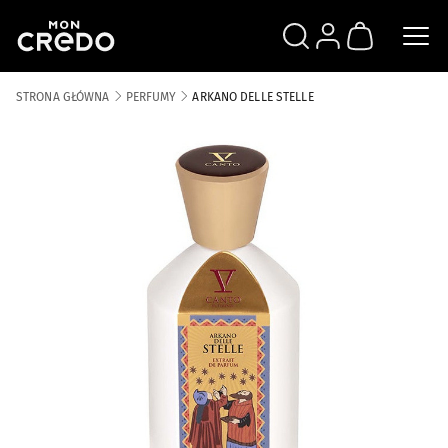
SZUKAJ
ZALOGUJ SIĘ
KOSZYK
STRONA GŁÓWNA
PERFUMY
ARKANO DELLE STELLE
Skip to the end of the images gallery