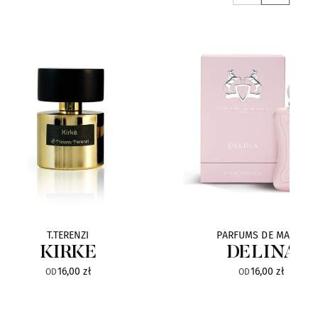
T.TERENZI
PARFUMS DE MARLY
KIRKE
DELINA
16,00 zł
16,00 zł
OD
OD