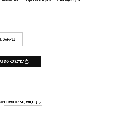
o aromatyczno - przyprawowe perfumy dla mężczyzn.
ML SAMPLE
AJ DO KOSZYKA
DOWIEDZ SIĘ WIĘCEJ
VIP