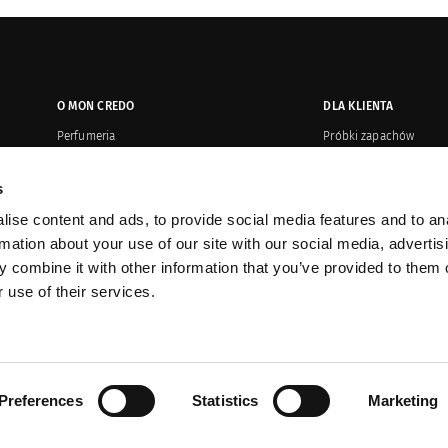
O MON CREDO
DLA KLIENTA
Perfumeria
Próbki zapachów
Salony
Płatność i wysyłka
s
Oryginalność produktów
Zwroty i reklamacje
ise content and ads, to provide social media features and to an
Kontakt
Regulamin or
rmation about your use of our site with our social media, advertis
Dystrybucja
Karty upominkowe
 combine it with other information that you’ve provided to them o
 use of their services.
Sprzedaż korporacyjna
Promocje
Prasa o nas
Program VIP
Preferences
Statistics
Marketing