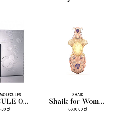
 MOLECULES
SHAIK
ULE 01
Shaik for Women
,00 zł
30,00 zł
 Edition
Gold Edition
OD
Parfum