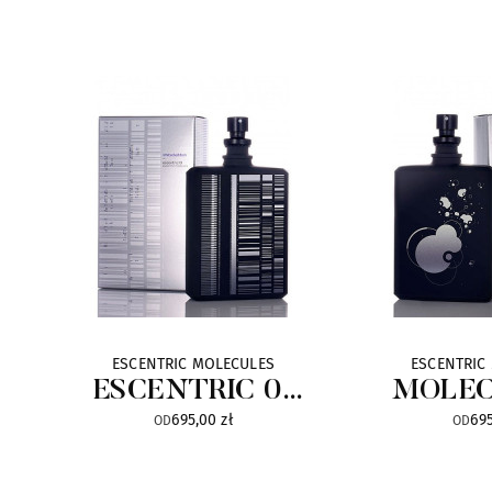
ESCENTRIC MOLECULES
ESCENTRIC
ESCENTRIC 01
MOLEC
695,00 zł
695
Limited Edition
Limited
OD
OD