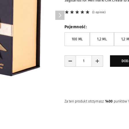
Sagittarius for Men marki CnR Create t
3 opinie
Pojemność
100 ML
1,2 ML
1,2 
DOD
Za ten produkt otrzymasz:
1400
punktów 