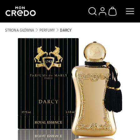
SZUKAJ
ZALOGUJ SIĘ
KOSZYK
STRONA GŁÓWNA
PERFUMY
DARCY
Skip to the end of the images gallery