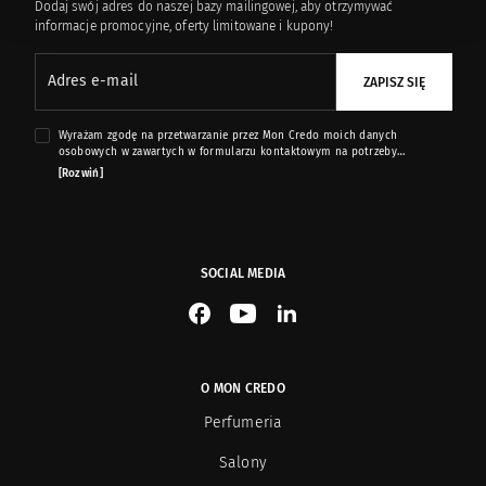
Dodaj swój adres do naszej bazy mailingowej, aby otrzymywać
informacje promocyjne, oferty limitowane i kupony!
Adres e-mail
ZAPISZ SIĘ
Wyrażam zgodę na przetwarzanie przez Mon Credo moich danych
osobowych w zawartych w formularzu kontaktowym na potrzeby
przesyłania mi informacji marketingowych dotyczących produktów i usług
[Rozwiń]
oferowanych przez sklep internetowy www.moncredo.pl za pomocą
wiadomości e-mail.
SOCIAL MEDIA
See our Facebook
See our YouTube channel
See our LinkedIn
O MON CREDO
Perfumeria
Salony