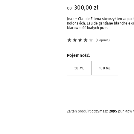
300,00 zł
OD
Jean – Claude Ellena stworzył ten zapach
Kolońskich. Eau de gentiane blanche eksp
klarowność białych piżm.
2 opinie
Pojemność
50 ML
100 ML
Powiadomienia e-mail
POWIADOM MNIE E-MAILEM
Za ten produkt otrzymasz:
2095
punktów 