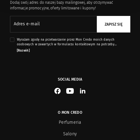
Dodaj swój adres do naszej bazy mailingowej, aby otrzymywać
informacje promocyjne, oferty limitowane i kupony!
Adres e-mail
ZAPISZ SIĘ
Wyrażam zgodę na przetwarzanie przez Mon Credo moich danych
osobowych w zawartych w formularzu kontaktowym na potrzeby
przesyłania mi informacji marketingowych dotyczących produktów i usług
[Rozwiń]
oferowanych przez sklep internetowy www.moncredo.pl za pomocą
wiadomości e-mail.
SOCIAL MEDIA
See our Facebook
See our YouTube channel
See our LinkedIn
O MON CREDO
Perfumeria
Salony