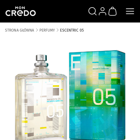
SZUKAJ
ZALOGUJ SIĘ
KOSZYK
STRONA GŁÓWNA
PERFUMY
ESCENTRIC 05
Skip to the end of the images gallery