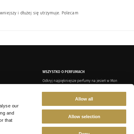
ywniejszy i dłużej się utrzymuje. Polecam
WSZYSTKO O PERFUMACH
Odkryj najpiękniejsze perfumy na jesień w Mon
Credo
Żywice i balsamy w perfumach – tajemnica głębi i
Allow all
zmysłowości
alyse our
Dusza Shauran – aromatyczna podróż przez czas i
az Polityka Prywatności
kulturę
ing and
Allow selection
r that
Aromatyczny spacer po polskim sadzie
Deny