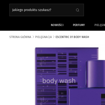
Jakiego produktu szukasz?
SZUKAJ
Close search
NOWOŚCI
PERFUMY
PIELĘG
STRONA GŁÓWNA
PIELĘGNACJA
ESCENTRIC 01 BODY WASH
Skip to the end of the images gallery