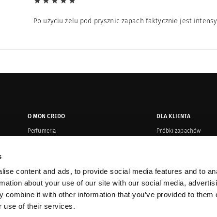
Po użyciu żelu pod prysznic zapach faktycznie jest intens
O MON CREDO
DLA KLIENTA
Perfumeria
Próbki zapachów
Salony
Płatność i wysyłka
s
Oryginalność produktów
Zwroty i reklamacje
ise content and ads, to provide social media features and to an
Kontakt
Regulamin or
rmation about your use of our site with our social media, advertis
Dystrybucja
Karty upominkowe
 combine it with other information that you’ve provided to them o
 use of their services.
Sprzedaż korporacyjna
Promocje