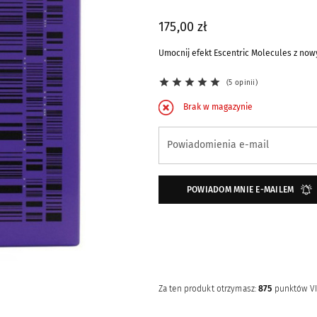
175,00 zł
Umocnij efekt Escentric Molecules z now
5 opinii
Brak w magazynie
Zapisz się na powiadomienie o dostępno
Powiadomienia e-mail
POWIADOM MNIE E-MAILEM
Za ten produkt otrzymasz:
875
punktów V