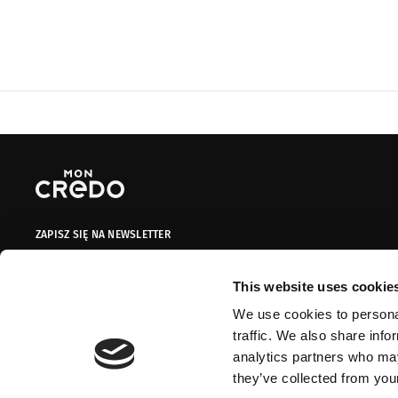
ZAPISZ SIĘ NA NEWSLETTER
Dodaj swój adres do naszej bazy mailingowej, aby otrzymywać
informacje promocyjne, oferty limitowane i kupony!
This website uses cookie
We use cookies to personal
Adres e-mail
ZAPISZ SIĘ
traffic. We also share info
analytics partners who may
Wyrażam zgodę na przetwarzanie przez Mon Credo moich danych
they’ve collected from your
osobowych w zawartych w formularzu kontaktowym na potrzeby
przesyłania mi informacji marketingowych dotyczących produktów i usług
[Rozwiń]