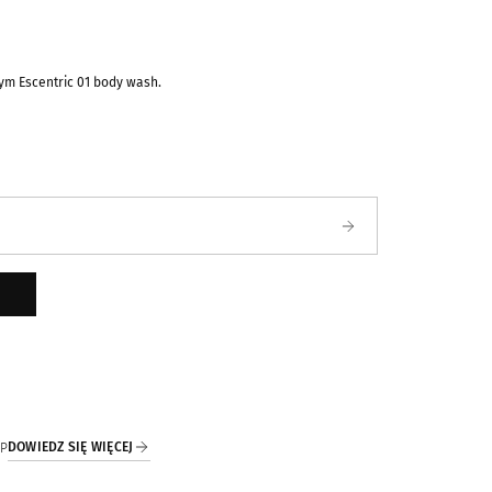
ym Escentric 01 body wash.
ści
DOWIEDZ SIĘ WIĘCEJ
IP