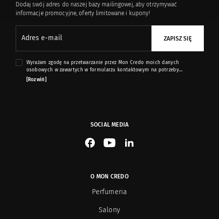
Dodaj swój adres do naszej bazy mailingowej, aby otrzymywać
informacje promocyjne, oferty limitowane i kupony!
Adres e-mail
ZAPISZ SIĘ
Wyrażam zgodę na przetwarzanie przez Mon Credo moich danych
osobowych w zawartych w formularzu kontaktowym na potrzeby
przesyłania mi informacji marketingowych dotyczących produktów i usług
[Rozwiń]
oferowanych przez sklep internetowy www.moncredo.pl za pomocą
wiadomości e-mail.
SOCIAL MEDIA
See our Facebook
See our YouTube channel
See our LinkedIn
O MON CREDO
Perfumeria
Salony