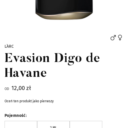
Skip to the beginning of the images gallery
L`ARC
Evasion Digo de
Havane
12,00 zł
OD
Oceń ten produkt jako pierwszy
Pojemność
2 ML