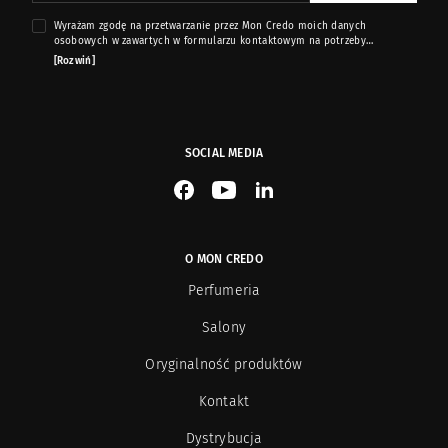
Wyrażam zgodę na przetwarzanie przez Mon Credo moich danych
osobowych w zawartych w formularzu kontaktowym na potrzeby
przesyłania mi informacji marketingowych dotyczących produktów i usług
[Rozwiń]
oferowanych przez sklep internetowy www.moncredo.pl za pomocą
wiadomości e-mail.
SOCIAL MEDIA
See our Facebook
See our YouTube channel
See our LinkedIn
O MON CREDO
Perfumeria
Salony
Oryginalność produktów
Kontakt
Dystrybucja