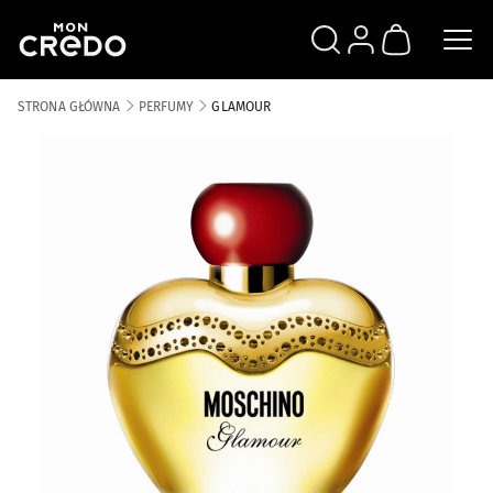
SZUKAJ
ZALOGUJ SIĘ
KOSZYK
STRONA GŁÓWNA
PERFUMY
GLAMOUR
Skip to the end of the images gallery