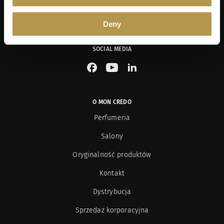
przesyłania mi informacji marketingowych dotyczących produktów i usług
[Rozwiń]
oferowanych przez sklep internetowy www.moncredo.pl za pomocą
wiadomości e-mail.
Deny
SOCIAL MEDIA
See our Facebook
See our YouTube channel
See our LinkedIn
O MON CREDO
Perfumeria
Salony
Oryginalność produktów
Kontakt
Dystrybucja
Sprzedaż korporacyjna