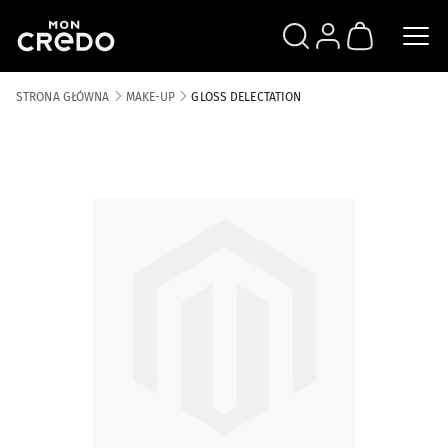
SZUKAJ
ZALOGUJ SIĘ
KOSZYK
STRONA GŁÓWNA
MAKE-UP
GLOSS DELECTATION
Skip to the end of the images gallery