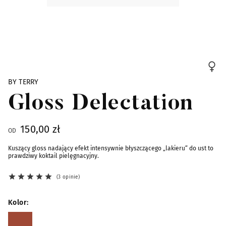
Skip to the beginning of the images gallery
BY TERRY
Gloss Delectation
150,00 zł
OD
Kuszący gloss nadający efekt intensywnie błyszczącego „lakieru“ do ust to
prawdziwy koktail pielęgnacyjny.
3 opinie
Kolor