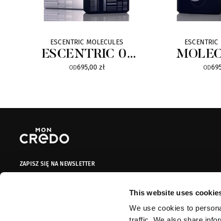
ESCENTRIC MOLECULES
ESCENTRIC
ESCENTRIC 01
MOLEC
695,00 zł
695
Limited Edition
Limited
OD
OD
ZAPISZ SIĘ NA NEWSLETTER
Dodaj swój adres do naszej bazy mailingowej, aby otrzymywać
informacje promocyjne, oferty limitowane i kupony!
This website uses cookie
We use cookies to personal
Adres e-mail
ZAPISZ SIĘ
traffic. We also share info