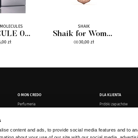
 MOLECULES
SHAIK
ULE 01
Shaik for Women
,00 zł
30,00 zł
 Edition
Gold Edition
OD
Parfum
O MON CREDO
DLA KLIENTA
Perfumeria
Próbki zapachów
Salony
Płatność i wysyłka
s
Oryginalność produktów
Zwroty i reklamacje
ise content and ads, to provide social media features and to an
Kontakt
Regulamin or
rmation about your use of our site with our social media, advertis