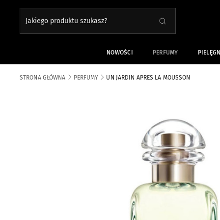
Jakiego produktu szukasz?
SZUKAJ
Close search
NOWOŚCI
PERFUMY
PIELĘG
STRONA GŁÓWNA
PERFUMY
UN JARDIN APRES LA MOUSSON
Skip to the end of the images gallery