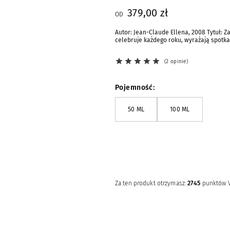
379,00 zł
OD
Autor: Jean-Claude Ellena, 2008 Tytuł:
celebruje każdego roku, wyrażają spotka
2 opinie
Pojemność
50 ML
100 ML
Powiadomienia e-mail
POWIADOM MNIE E-MAILEM
Za ten produkt otrzymasz:
2745
punktów 