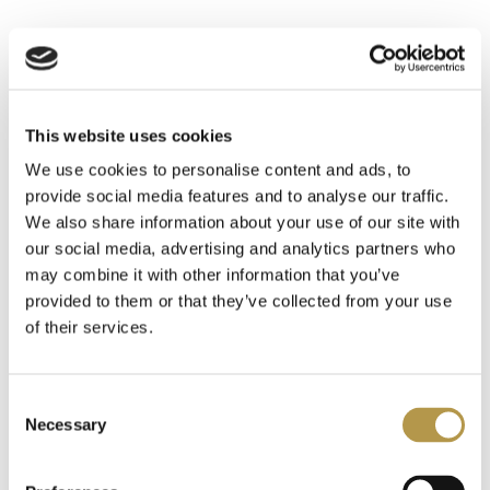
INFORMACJE O PRODUKCIE
INFORMACJE O WYSYŁCE
This website uses cookies
We use cookies to personalise content and ads, to
DODATKOWE INFORMACJE
provide social media features and to analyse our traffic.
We also share information about your use of our site with
our social media, advertising and analytics partners who
OPINIE
9
may combine it with other information that you’ve
provided to them or that they’ve collected from your use
of their services.
Polecamy także
Consent
Necessary
Selection