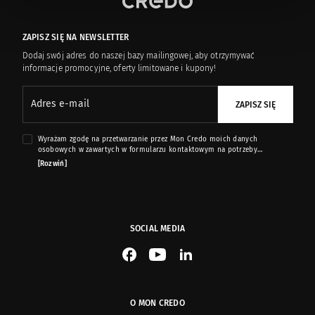
ZAPISZ SIĘ NA NEWSLETTER
Dodaj swój adres do naszej bazy mailingowej, aby otrzymywać
informacje promocyjne, oferty limitowane i kupony!
Adres e-mail
ZAPISZ SIĘ
Wyrażam zgodę na przetwarzanie przez Mon Credo moich danych
osobowych w zawartych w formularzu kontaktowym na potrzeby
przesyłania mi informacji marketingowych dotyczących produktów i usług
[Rozwiń]
oferowanych przez sklep internetowy www.moncredo.pl za pomocą
wiadomości e-mail.
SOCIAL MEDIA
See our Facebook
See our YouTube channel
See our LinkedIn
O MON CREDO