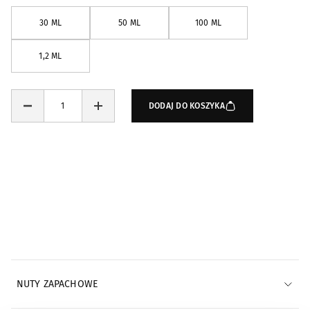
30 ML
50 ML
100 ML
1,2 ML
DODAJ DO KOSZYKA
Powiadomienia e-mail
POWIADOM MNIE E-MAILEM
NUTY ZAPACHOWE