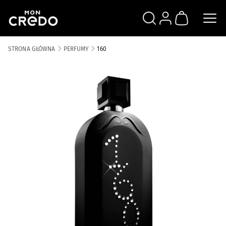
SZUKAJ
ZALOGUJ SIĘ
KOSZYK
STRONA GŁÓWNA
PERFUMY
160
Skip to the end of the images gallery