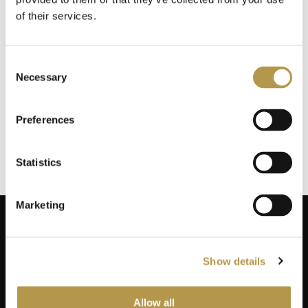
of their services.
INFORMACJE O WYSYŁCE
Consent
Necessary
Selection
DODATKOWE INFORMACJE
Preferences
OPINIE
3
Statistics
Marketing
Show details
ZAPISZ SIĘ NA NEWSLETTER
Dodaj swój adres do naszej bazy mailingowej, aby otrzymywać
Allow all
informacje promocyjne, oferty limitowane i kupony!