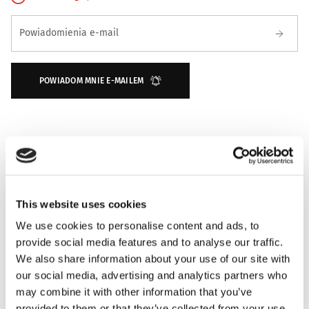
Zapisz się na powiadomienie o dostępności
Powiadomienia e-mail
POWIADOM MNIE E-MAILEM
This website uses cookies
We use cookies to personalise content and ads, to
provide social media features and to analyse our traffic.
We also share information about your use of our site with
NUTY ZAPACHOWE
our social media, advertising and analytics partners who
may combine it with other information that you’ve
INFORMACJE O PRODUKCIE
provided to them or that they’ve collected from your use