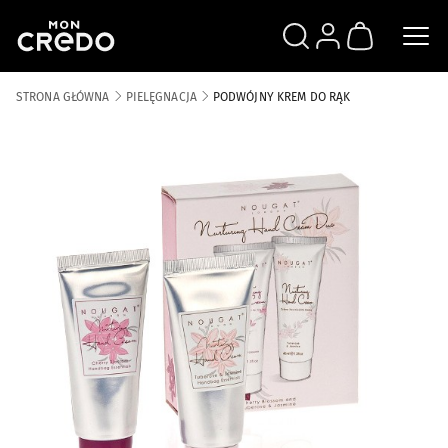
SZUKAJ
ZALOGUJ SIĘ
KOSZYK
STRONA GŁÓWNA
PIELĘGNACJA
PODWÓJNY KREM DO RĄK
Skip to the end of the images gallery