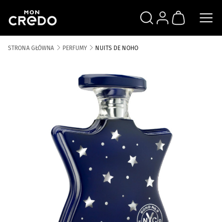
SZUKAJ
ZALOGUJ SIĘ
KOSZYK
STRONA GŁÓWNA
PERFUMY
NUITS DE NOHO
Skip to the end of the images gallery