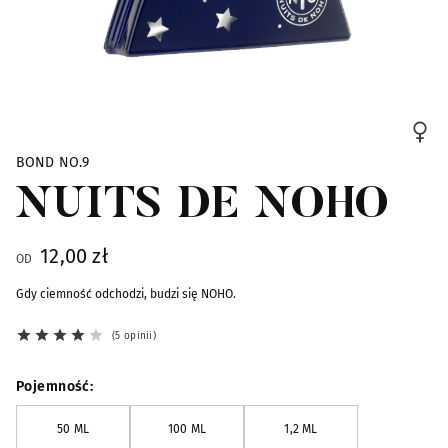
Skip to the beginning of the images gallery
BOND NO.9
NUITS DE NOHO
12,00 zł
OD
Gdy ciemność odchodzi, budzi się NOHO.
5 opinii
Pojemność
50 ML
100 ML
1,2 ML