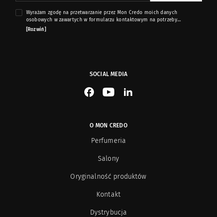
Wyrażam zgodę na przetwarzanie przez Mon Credo moich danych
osobowych w zawartych w formularzu kontaktowym na potrzeby
przesyłania mi informacji marketingowych dotyczących produktów i usług
[Rozwiń]
oferowanych przez sklep internetowy www.moncredo.pl za pomocą
wiadomości e-mail.
SOCIAL MEDIA
See our Facebook
See our YouTube channel
See our LinkedIn
O MON CREDO
Perfumeria
Salony
Oryginalność produktów
Kontakt
Dystrybucja