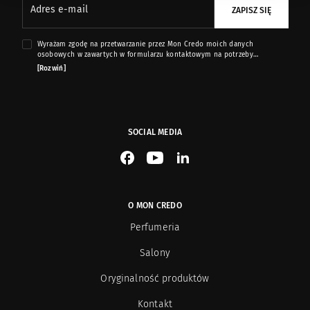
Adres e-mail
ZAPISZ SIĘ
Wyrażam zgodę na przetwarzanie przez Mon Credo moich danych
osobowych w zawartych w formularzu kontaktowym na potrzeby
przesyłania mi informacji marketingowych dotyczących produktów i usług
[Rozwiń]
oferowanych przez sklep internetowy www.moncredo.pl za pomocą
wiadomości e-mail.
SOCIAL MEDIA
See our Facebook
See our YouTube channel
See our LinkedIn
O MON CREDO
Perfumeria
Salony
Oryginalność produktów
Kontakt