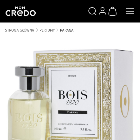
SZUKAJ
ZALOGUJ SIĘ
KOSZYK
STRONA GŁÓWNA
PERFUMY
PARANA
Skip to the end of the images gallery