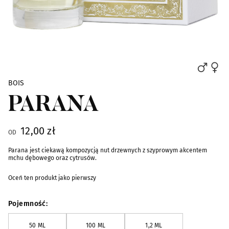
Skip to the beginning of the images gallery
BOIS
PARANA
12,00 zł
OD
Parana jest ciekawą kompozycją nut drzewnych z szyprowym akcentem
mchu dębowego oraz cytrusów.
Oceń ten produkt jako pierwszy
Pojemność
50 ML
100 ML
1,2 ML