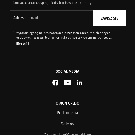
informacje promocyjne, oferty limitowane i kupony!
Adres e-mail
ZAPISZ SIĘ
Wyrażam zgodę na przetwarzanie przez Mon Credo moich danych
osobowych w zawartych w formularzu kontaktowym na potrzeby
przesyłania mi informacji marketingowych dotyczących produktów i usług
[Rozwiń]
oferowanych przez sklep internetowy www.moncredo.pl za pomocą
wiadomości e-mail.
SOCIAL MEDIA
See our Facebook
See our YouTube channel
See our LinkedIn
O MON CREDO
Perfumeria
Salony