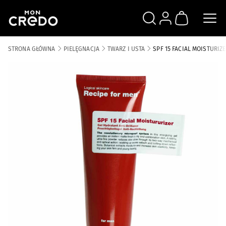
SZUKAJ
ZALOGUJ SIĘ
KOSZYK
STRONA GŁÓWNA
PIELĘGNACJA
TWARZ I USTA
SPF 15 FACIAL MOISTURIZ
Skip to the end of the images gallery