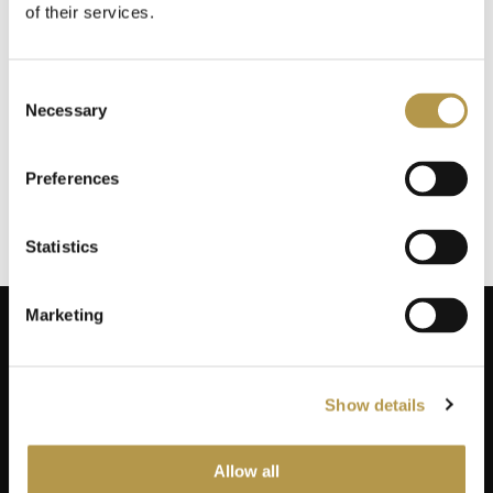
of their services.
INFORMACJE O WYSYŁCE
Consent
Necessary
Selection
DODATKOWE INFORMACJE
Preferences
OPINIE
5
Statistics
Marketing
Show details
ZAPISZ SIĘ NA NEWSLETTER
Dodaj swój adres do naszej bazy mailingowej, aby otrzymywać
informacje promocyjne, oferty limitowane i kupony!
Allow all