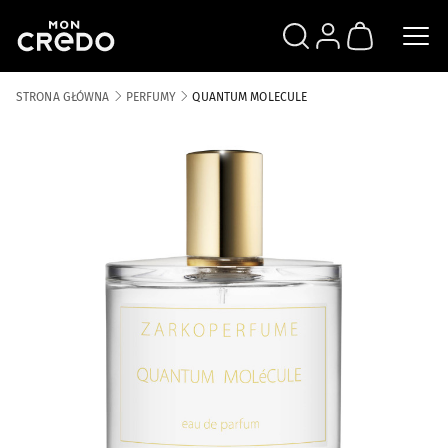
SZUKAJ
ZALOGUJ SIĘ
KOSZYK
STRONA GŁÓWNA
PERFUMY
QUANTUM MOLECULE
Skip to the end of the images gallery