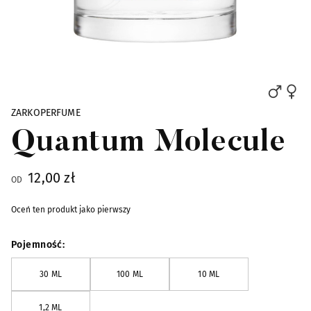
Skip to the beginning of the images gallery
ZARKOPERFUME
Quantum Molecule
12,00 zł
OD
Oceń ten produkt jako pierwszy
Pojemność
30 ML
100 ML
10 ML
1,2 ML