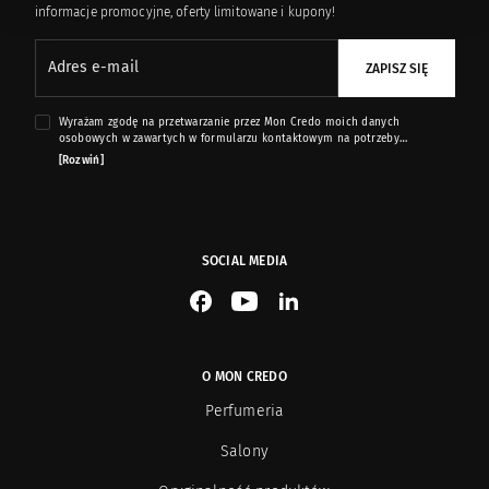
informacje promocyjne, oferty limitowane i kupony!
Adres e-mail
ZAPISZ SIĘ
Wyrażam zgodę na przetwarzanie przez Mon Credo moich danych
osobowych w zawartych w formularzu kontaktowym na potrzeby
przesyłania mi informacji marketingowych dotyczących produktów i usług
[Rozwiń]
oferowanych przez sklep internetowy www.moncredo.pl za pomocą
wiadomości e-mail.
SOCIAL MEDIA
See our Facebook
See our YouTube channel
See our LinkedIn
O MON CREDO
Perfumeria
Salony