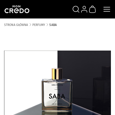
SZUKAJ
ZALOGUJ SIĘ
KOSZYK
STRONA GŁÓWNA
PERFUMY
SABA
Skip to the end of the images gallery