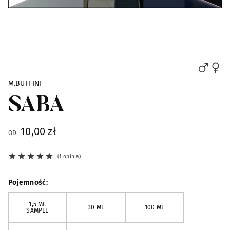
Skip to the beginning of the images gallery
M.BUFFINI
SABA
10,00 zł
OD
1 opinia
Pojemność
1,5 ML
30 ML
100 ML
SAMPLE