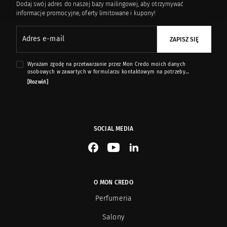
Dodaj swój adres do naszej bazy mailingowej, aby otrzymywać
informacje promocyjne, oferty limitowane i kupony!
Adres e-mail
ZAPISZ SIĘ
Wyrażam zgodę na przetwarzanie przez Mon Credo moich danych
osobowych w zawartych w formularzu kontaktowym na potrzeby
przesyłania mi informacji marketingowych dotyczących produktów i usług
[Rozwiń]
oferowanych przez sklep internetowy www.moncredo.pl za pomocą
wiadomości e-mail.
SOCIAL MEDIA
See our Facebook
See our YouTube channel
See our LinkedIn
O MON CREDO
Perfumeria
Salony