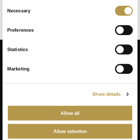
Consent
Necessary
Selection
OPINIE
5
Preferences
Statistics
Marketing
ZAPISZ SIĘ NA NEWSLETTER
Dodaj swój adres do naszej bazy mailingowej, aby otrzymywać
informacje promocyjne, oferty limitowane i kupony!
Show details
Adres e-mail
ZAPISZ SIĘ
Allow all
Wyrażam zgodę na przetwarzanie przez Mon Credo moich danych
osobowych w zawartych w formularzu kontaktowym na potrzeby
przesyłania mi informacji marketingowych dotyczących produktów i usług
Allow selection
[Rozwiń]
oferowanych przez sklep internetowy www.moncredo.pl za pomocą
wiadomości e-mail.