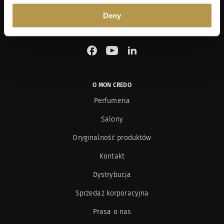
Deny
SOCIAL MEDIA
See our Facebook
See our YouTube channel
See our LinkedIn
O MON CREDO
Perfumeria
Salony
Oryginalność produktów
Kontakt
Dystrybucja
Sprzedaż korporacyjna
Prasa o nas