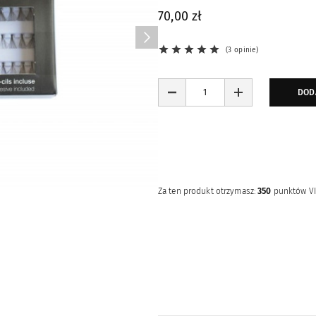
70,00 zł
3 opinie
DOD
Za ten produkt otrzymasz:
350
punktów V