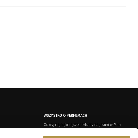
WSZYSTKO O PERFUMACH
Odkryj najpiękniejsze perfumy na jesień w Mon
Credo