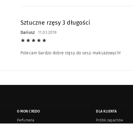
Sztuczne rzęsy 3 długości
Dariusz
11.03.2019
Polecam bardzo dobre rzęsy do sesji makijażowych!
O MON CREDO
DLA KLIENTA
Perfumeria
Próbki zapachów
Salony
Płatność i wysyłka