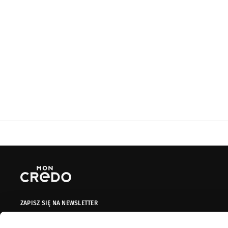
ZAPISZ SIĘ NA NEWSLETTER
Dodaj swój adres do naszej bazy mailingowej, aby otrzymywać
informacje promocyjne, oferty limitowane i kupony!