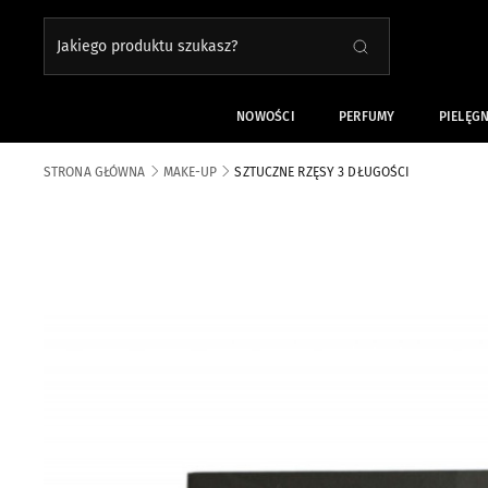
Jakiego produktu szukasz?
SZUKAJ
Close search
NOWOŚCI
PERFUMY
PIELĘG
STRONA GŁÓWNA
MAKE-UP
SZTUCZNE RZĘSY 3 DŁUGOŚCI
Skip to the end of the images gallery