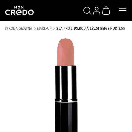
SZUKAJ
ZALOGUJ SIĘ
KOSZYK
STRONA GŁÓWNA
MAKE-UP
SLA PRO LIPS.ROU.À LÈV.51 BEIGE NUD.3,5G
Skip to the end of the images gallery