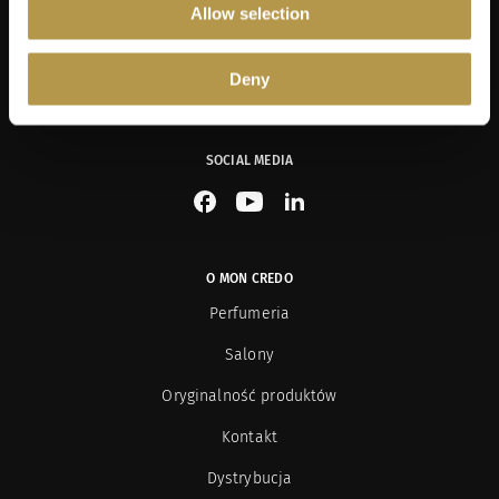
Allow selection
Wyrażam zgodę na przetwarzanie przez Mon Credo moich danych
osobowych w zawartych w formularzu kontaktowym na potrzeby
przesyłania mi informacji marketingowych dotyczących produktów i usług
[Rozwiń]
oferowanych przez sklep internetowy www.moncredo.pl za pomocą
Deny
wiadomości e-mail.
SOCIAL MEDIA
See our Facebook
See our YouTube channel
See our LinkedIn
O MON CREDO
Perfumeria
Salony
Oryginalność produktów
Kontakt
Dystrybucja