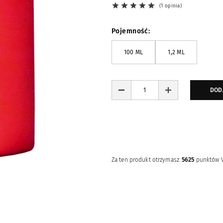
1 opinia
Pojemność
100 ML
1,2 ML
DOD
Za ten produkt otrzymasz:
5625
punktów 