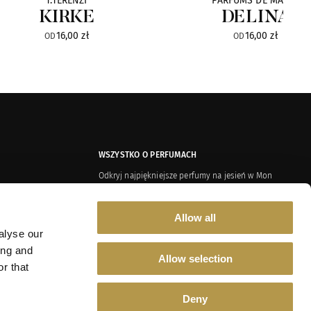
T.TERENZI
PARFUMS DE MARLY
KIRKE
DELINA
16,00 zł
16,00 zł
OD
OD
WSZYSTKO O PERFUMACH
Odkryj najpiękniejsze perfumy na jesień w Mon
Credo
Żywice i balsamy w perfumach – tajemnica głębi i
Allow all
zmysłowości
alyse our
Dusza Shauran – aromatyczna podróż przez czas i
az Polityka Prywatności
kulturę
ing and
Allow selection
r that
Aromatyczny spacer po polskim sadzie
Deny