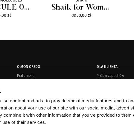
 MOLECULES
SHAIK
ULE 01
Shaik for Women
,00 zł
30,00 zł
 Edition
Gold Edition
OD
Parfum
O MON CREDO
DLA KLIENTA
Perfumeria
Próbki zapachów
Salony
Płatność i wysyłka
s
Oryginalność produktów
Zwroty i reklamacje
ise content and ads, to provide social media features and to an
Kontakt
Regulamin or
rmation about your use of our site with our social media, advertis
Dystrybucja
Karty upominkowe
 combine it with other information that you’ve provided to them o
 use of their services.
Sprzedaż korporacyjna
Promocje
Prasa o nas
Program VIP