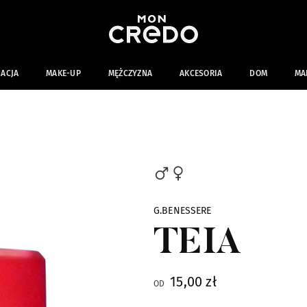
NACJA
MAKE-UP
MĘŻCZYZNA
AKCESORIA
DOM
MA
G.BENESSERE
TEIA
15,00 zł
OD