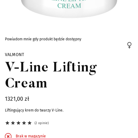
Skip to the beginning of the images gallery
Powiadom mnie gdy produkt będzie dostępny
VALMONT
V-Line Lifting
Cream
1321,00 zł
Liftingujący krem do twarzy V-Line.
2 opinie
Brak w magazynie