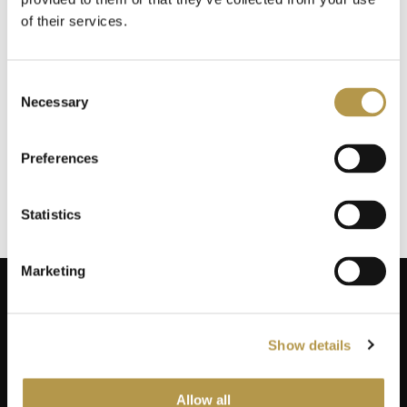
of their services.
INFORMACJE O WYSYŁCE
Consent
Necessary
Selection
DODATKOWE INFORMACJE
Preferences
OPINIE
2
Statistics
Marketing
Show details
ZAPISZ SIĘ NA NEWSLETTER
Dodaj swój adres do naszej bazy mailingowej, aby otrzymywać
Allow all
informacje promocyjne, oferty limitowane i kupony!