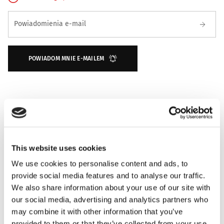
Zapisz się na powiadomienie o dostępności
Powiadomienia e-mail
POWIADOM MNIE E-MAILEM
This website uses cookies
We use cookies to personalise content and ads, to
provide social media features and to analyse our traffic.
We also share information about your use of our site with
NUTY ZAPACHOWE
our social media, advertising and analytics partners who
may combine it with other information that you’ve
INFORMACJE O PRODUKCIE
provided to them or that they’ve collected from your use