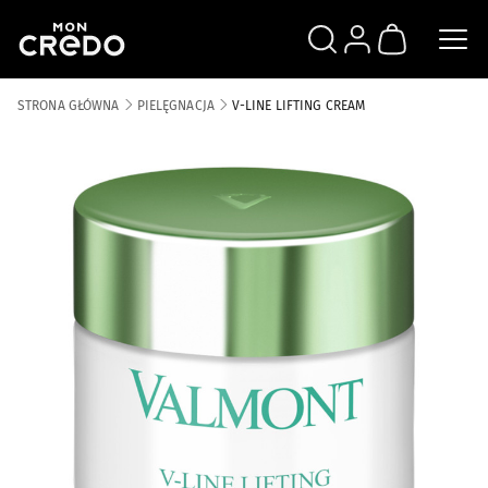
SZUKAJ
ZALOGUJ SIĘ
KOSZYK
STRONA GŁÓWNA
PIELĘGNACJA
V-LINE LIFTING CREAM
Skip to the end of the images gallery