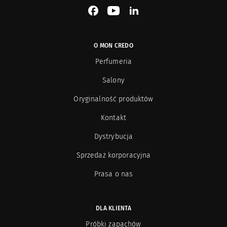
See our Facebook
See our YouTube channel
See our LinkedIn
O MON CREDO
Perfumeria
Salony
Oryginalność produktów
Kontakt
Dystrybucja
Sprzedaż korporacyjna
Prasa o nas
DLA KLIENTA
Próbki zapachów