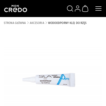
SZUKAJ
ZALOGUJ SIĘ
KOSZYK
STRONA GŁÓWNA
AKCESORIA
WODOODPORNY KLEJ DO RZĘS
Skip to the end of the images gallery