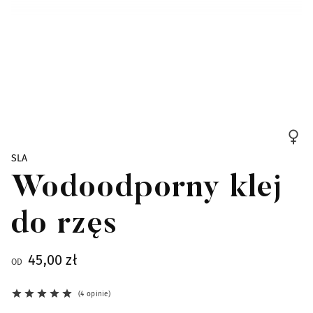
Skip to the beginning of the images gallery
SLA
Wodoodporny klej
do rzęs
45,00 zł
OD
4 opinie