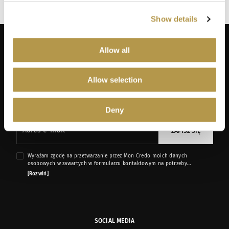
Show details
Allow all
Allow selection
ZAPISZ SIĘ NA NEWSLETTER
Dodaj swój adres do naszej bazy mailingowej, aby otrzymywać
informacje promocyjne, oferty limitowane i kupony!
Deny
Adres e-mail
ZAPISZ SIĘ
Wyrażam zgodę na przetwarzanie przez Mon Credo moich danych
osobowych w zawartych w formularzu kontaktowym na potrzeby
przesyłania mi informacji marketingowych dotyczących produktów i usług
[Rozwiń]
oferowanych przez sklep internetowy www.moncredo.pl za pomocą
wiadomości e-mail.
SOCIAL MEDIA