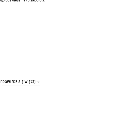
go odświeżenia (bisabolol).
DOWIEDZ SIĘ WIĘCEJ
IP