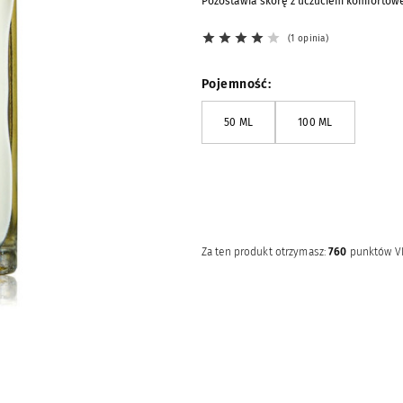
Pozostawia skórę z uczuciem komfortowe
1 opinia
Pojemność
50 ML
100 ML
Powiadomienia e-mail
POWIADOM MNIE E-MAILEM
Za ten produkt otrzymasz:
760
punktów V