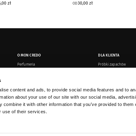
,00 zł
30,00 zł
 Edition
Gold Edition
OD
Parfum
O MON CREDO
DLA KLIENTA
Perfumeria
Próbki zapachów
Salony
Płatność i wysyłka
s
Oryginalność produktów
Zwroty i reklamacje
ise content and ads, to provide social media features and to an
Kontakt
Regulamin or
rmation about your use of our site with our social media, advertis
Dystrybucja
Karty upominkowe
 combine it with other information that you’ve provided to them o
 use of their services.
Sprzedaż korporacyjna
Promocje
Prasa o nas
Program VIP