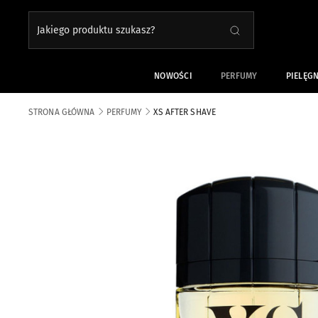
Jakiego produktu szukasz?
SZUKAJ
Close search
NOWOŚCI
PERFUMY
PIELĘG
STRONA GŁÓWNA
PERFUMY
XS AFTER SHAVE
Skip to the end of the images gallery