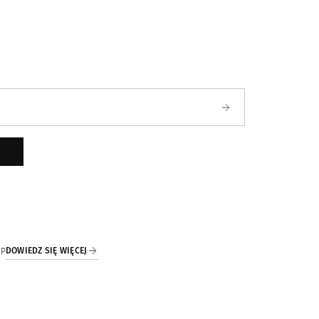
ści
DOWIEDZ SIĘ WIĘCEJ
IP