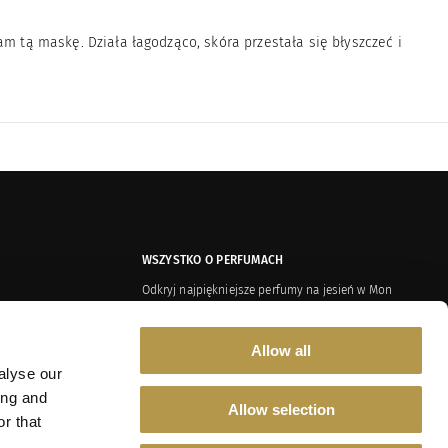
am tą maskę. Działa łagodząco, skóra przestała się błyszczeć i
WSZYSTKO O PERFUMACH
Odkryj najpiękniejsze perfumy na jesień w Mon
Credo
Żywice i balsamy w perfumach – tajemnica głębi i
Allow all
zmysłowości
alyse our
Dusza Shauran – aromatyczna podróż przez czas i
az Polityka Prywatności
kulturę
ing and
Allow selection
r that
Aromatyczny spacer po polskim sadzie