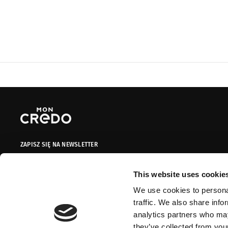
ZAPISZ SIĘ NA NEWSLETTER
Dodaj swój adres do naszej bazy mailingowej, aby otrzymywać
informacje promocyjne, oferty limitowane i kupony!
This website uses cookie
We use cookies to personal
Adres e-mail
ZAPISZ SIĘ
traffic. We also share info
analytics partners who may
Wyrażam zgodę na przetwarzanie przez Mon Credo moich danych
they’ve collected from your
osobowych w zawartych w formularzu kontaktowym na potrzeby