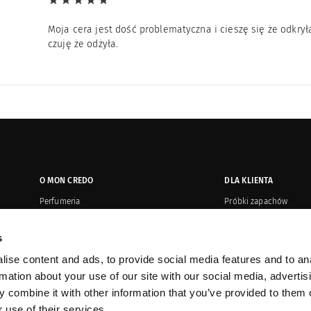
Moja cera jest dość problematyczna i cieszę się że odkrył
czuję że odżyła.
O MON CREDO
DLA KLIENTA
Perfumeria
Próbki zapachów
Salony
Płatność i wysyłka
s
Oryginalność produktów
Zwroty i reklamacje
ise content and ads, to provide social media features and to an
Kontakt
Regulamin or
rmation about your use of our site with our social media, advertis
Dystrybucja
Karty upominkowe
 combine it with other information that you’ve provided to them o
 use of their services.
Sprzedaż korporacyjna
Promocje