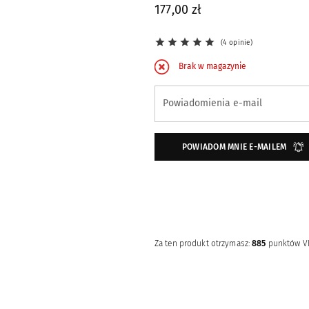
177,00 zł
4 opinie
Brak w magazynie
Zapisz się na powiadomienie o dostępno
Powiadomienia e-mail
POWIADOM MNIE E-MAILEM
Za ten produkt otrzymasz:
885
punktów V