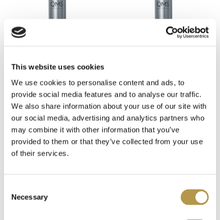
NGT for Men
13
Nobile 1942
70
Nougat London
171
This website uses cookies
QMS
QMS
We use cookies to personalise content and ads, to
Olfattology
8
Zaawansowany
Perłowy krem
provide social media features and to analyse our traffic.
krem z
odżywczy
We also share information about your use of our site with
Omnia Profumi
13
our social media, advertising and analytics partners who
komórkami
1 320,00 zł
1 320,00 zł
may combine it with other information that you’ve
macierzystymi
Panama 1924
18
provided to them or that they’ve collected from your use
of their services.
Pantheon Roma
17
Parfums de Marly
Consent
45
Necessary
Selection
Patrizia Pepe
6