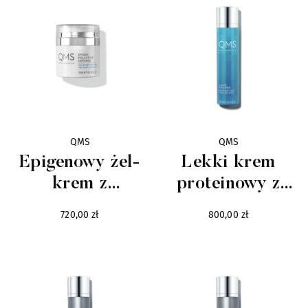
Mariella Martinato
16
Masque
22
Mendittorosa
7
Milano Fragranze
10
QMS
QMS
Epigenowy żel-
Lekki krem
Mirko Buffini
13
krem z
proteinowy z
usieciowanym
kwasem
Molinard
8
720,00 zł
800,00 zł
kwasem
hialuronowym
Moresque
41
hialuronowym
Neotantric Fragrances
9