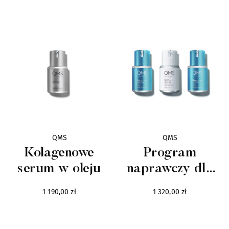
wrażliwych
Bvlgari
15
Clayeux
7
Courrèges
5
Elanzia
3
Esprit de Versailles
4
QMS
QMS
Kolagenowe
Program
GianMarco Venturi
29
serum w oleju
naprawczy dla
skór wrażliwych
Hermès
33
1 190,00 zł
1 320,00 zł
z widoczną
Carolina Herrera
utratą kolagenu
22