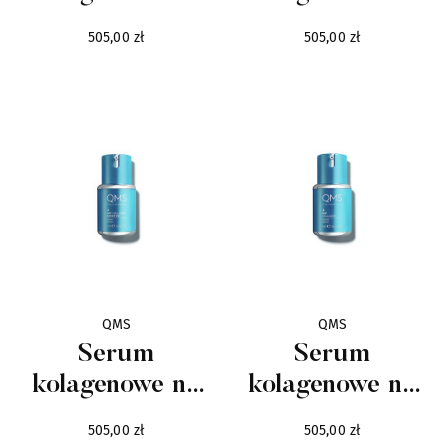
Vertus
noc dla skór
noc
33
505,00 zł
505,00 zł
wrażliwych
V Canto
48
ZarkoPerfume
23
Marki Selektywne
522
Axis
13
Baldinini
11
QMS
QMS
Balmain
38
Serum
Serum
kolagenowe na
kolagenowe na
Bentley
6
dzień dla skór
dzień
505,00 zł
505,00 zł
Biodroga Institut
122