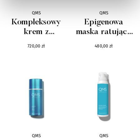
Serge Lutens
24
QMS
QMS
Shauran
Kompleksowy
Epigenowa
10
krem z
maska ratująca
Simimi
8
witaminami A,
skórę
720,00 zł
480,00 zł
C, E dla skór
Sisley
222
suchych
Simone Cosac
8
SLA
101
Soul Couture
5
State of Mind
14
QMS
QMS
Śasva
13