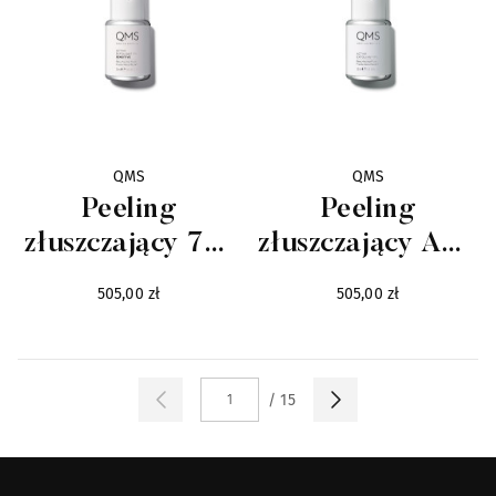
Paco Rabanne
15
Prada
2
QMS
42
Tom Ford
QMS
QMS
79
Peeling
Peeling
Valentino
4
złuszczający 7%
złuszczający AHA
AHA z kwasem
11% z kwasem
Yujin
505,00 zł
505,00 zł
9
hialuronowym
hialuronowym
dla skór
wrażliwych
/ 15
STRONA: