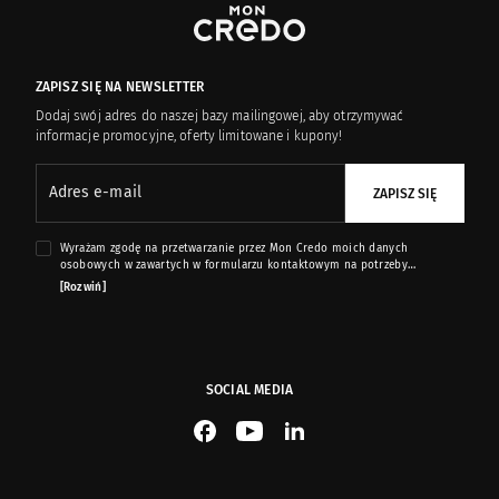
ZAPISZ SIĘ NA NEWSLETTER
Dodaj swój adres do naszej bazy mailingowej, aby otrzymywać
informacje promocyjne, oferty limitowane i kupony!
Adres e-mail
ZAPISZ SIĘ
Wyrażam zgodę na przetwarzanie przez Mon Credo moich danych
osobowych w zawartych w formularzu kontaktowym na potrzeby
przesyłania mi informacji marketingowych dotyczących produktów i usług
[Rozwiń]
oferowanych przez sklep internetowy www.moncredo.pl za pomocą
wiadomości e-mail.
SOCIAL MEDIA
See our Facebook
See our YouTube channel
See our LinkedIn