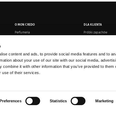
O MON CREDO
DLA KLIENTA
Perfumeria
Próbki zapachów
Salony
Płatność i wysyłka
s
Oryginalność produktów
Zwroty i reklamacje
ise content and ads, to provide social media features and to an
Kontakt
Regulamin or
rmation about your use of our site with our social media, advertis
Dystrybucja
Karty upominkowe
 combine it with other information that you’ve provided to them o
 use of their services.
Sprzedaż korporacyjna
Promocje
Prasa o nas
Program VIP
Preferences
Statistics
Marketing