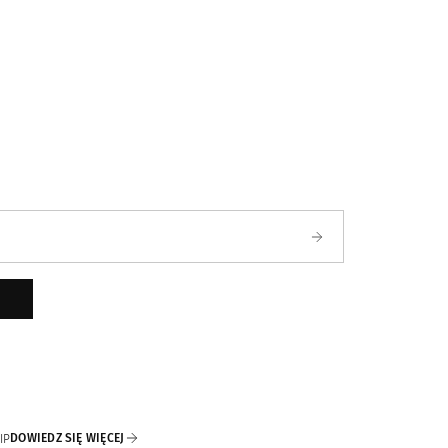
ści
DOWIEDZ SIĘ WIĘCEJ
IP