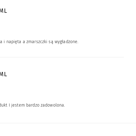
0ML
a i napięta a zmarszczki są wygładzone.
0ML
odukt I jestem bardzo zadowolona.