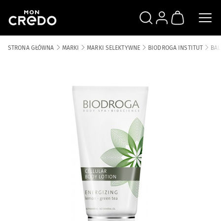
SZUKAJ
ZALOGUJ SIĘ
KOSZYK
STRONA GŁÓWNA
MARKI
MARKI SELEKTYWNE
BIODROGA INSTITUT
BAL
Skip to the end of the images gallery