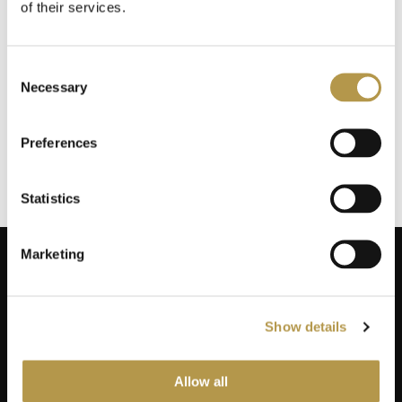
of their services.
INFORMACJE O WYSYŁCE
Consent
Necessary
Selection
DODATKOWE INFORMACJE
Preferences
OPINIE
3
Statistics
Marketing
Show details
ZAPISZ SIĘ NA NEWSLETTER
Dodaj swój adres do naszej bazy mailingowej, aby otrzymywać
informacje promocyjne, oferty limitowane i kupony!
Allow all