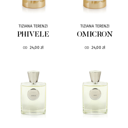
PANTHEON ROMA
18
TIZIANA TERENZI
TIZIANA TERENZI
ESTEBAN
17
PHIVELE
OMICRON
GOLDFIELD
17
24,00 zł
24,00 zł
OD
OD
PARFUMS DE MARLY
17
BOIS
16
BOND NO.9
16
PANTHEON
16
ARTEOLFATTO
15