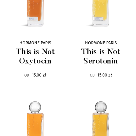
Nobile 1942
2
SISLEY
2
VERSAILLES
2
HORMONE PARIS
HORMONE PARIS
This is Not
This is Not
BALMAIN
1
Oxytocin
Serotonin
BOIS 1920
1
15,00 zł
15,00 zł
OD
OD
COURREGES
1
DIOR
1
Designer Shaik
1
EVEILEUR
1