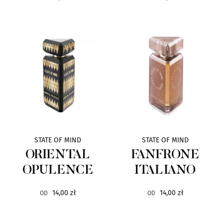
CORNICHE D'OR
11
PANAMA
11
D'OTTO
10
FRAPIN
10
M.FRAGRANZE
10
STATE OF MIND
STATE OF MIND
ORIENTAL
FANFRONE
SHAURAN
10
OPULENCE
ITALIANO
CAVE
9
14,00 zł
14,00 zł
OD
OD
HORMONE PARIS
9