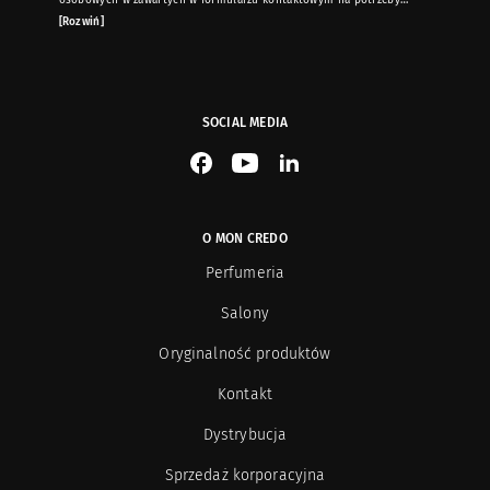
osobowych w zawartych w formularzu kontaktowym na potrzeby
przesyłania mi informacji marketingowych dotyczących produktów i usług
[Rozwiń]
oferowanych przez sklep internetowy www.moncredo.pl za pomocą
wiadomości e-mail.
SOCIAL MEDIA
See our Facebook
See our YouTube channel
See our LinkedIn
O MON CREDO
Perfumeria
Salony
Oryginalność produktów
Kontakt
Dystrybucja
Sprzedaż korporacyjna