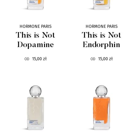
Haute Fragrance Company
1
HORMONE PARIS
HORMONE PARIS
NGT
1
This is Not
This is Not
Dopamine
Endorphin
STATE OF MIND
1
15,00 zł
15,00 zł
OD
OD
TEO CABANEL
1
THE VAGABOND PRINCE
1