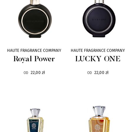
LUBIN
7
MASQUE
7
MORESQUE
7
HAUTE FRAGRANCE COMPANY
HAUTE FRAGRANCE COMPANY
Royal Power
LUCKY ONE
TOM FORD
7
22,00 zł
22,00 zł
OD
OD
ALEXANDRE J.
6
BUXTON
6
CHOIX
6
DUSITA
6