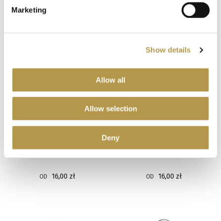
Arte Profumi
3
Marketing
BALDININI
3
Show details
EGO FACTO
3
Allow all
ELECTIMUSS
3
EVEILLEUR
Allow selection
3
HAYARI
3
Deny
GRITTI
GRITTI
VANILLA TANA
MUSKARIA
HERRERA
3
16,00 zł
16,00 zł
OD
OD
JEAN PG
3
MOLINARD
3