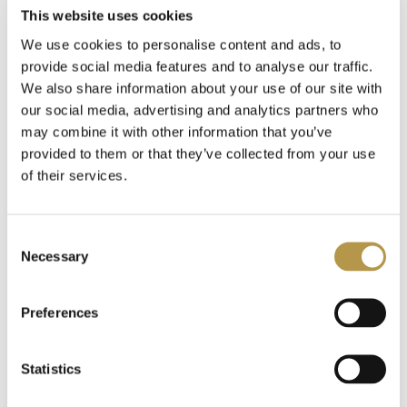
Tourmaline
Moonstone
This website uses cookies
LA MARTINA
4
We use cookies to personalise content and ads, to
16,00 zł
16,00 zł
OD
OD
provide social media features and to analyse our traffic.
MAUBOUSSIN
4
We also share information about your use of our site with
our social media, advertising and analytics partners who
MENDITTOROSA
4
may combine it with other information that you’ve
provided to them or that they’ve collected from your use
SHAIK
of their services.
4
V Canto
4
Consent
Necessary
Selection
VERSACE
4
NOBILE 1942
Preferences
YUJIN
4
ELECTIMUSS
Il Colore Del
Vesper Reverie
Vento
ANTONINO
3
Statistics
20,00 zł
OD
16,00 zł
OD