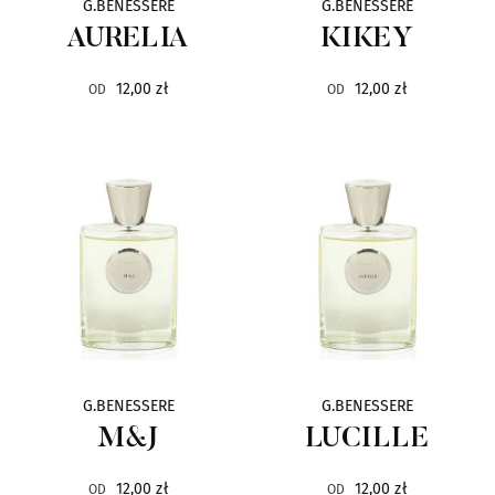
G.BENESSERE
G.BENESSERE
SERGE
14
AURELIA
KIKEY
ACCA KAPPA
13
12,00 zł
12,00 zł
OD
OD
GLEAM
13
SASVA
13
CNR
12
HERMES
12
HOPE ISTANBUL
12
G.BENESSERE
G.BENESSERE
Haute Fragrance Company
12
M&J
LUCILLE
L`ARC
12,00 zł
12,00 zł
12
OD
OD