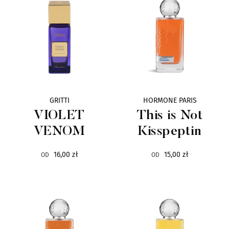
STATE OF MIND
3
VALMONT
3
GOLDFIELD & BANKS
2
HFC
GRITTI
HORMONE PARIS
2
VIOLET
This is Not
INEKE
2
VENOM
Kisspeptin
ISSEY MIYAKE
16,00 zł
15,00 zł
2
OD
OD
MOSCHINO
2
NOBILE 1942
2