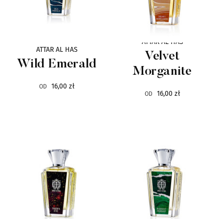
ESCENTRIC MOLECULES
6
ESSE STRIKES
6
ATTAR AL HAS
ATTAR AL HAS
Velvet
Wild Emerald
HISTOIRES DE PARFUMS
6
Morganite
16,00 zł
OD
HUGH PARSONS
6
16,00 zł
OD
MALBRUM
6
TDC
6
AXIS
5
COSTUME
5