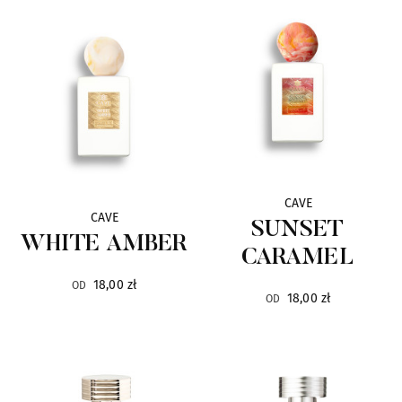
Photo/genics + Co
9
TIZIANA TERENZI
9
ZARKOPERFUME
9
GMV
8
CAVE
RAMON BEJAR
8
CAVE
SUNSET
WHITE AMBER
CARAMEL
TEATRO FRAGRANZE
8
18,00 zł
OD
18,00 zł
OD
ARTE PROFUMI
7
BVLGARI
7
JARDIN
7