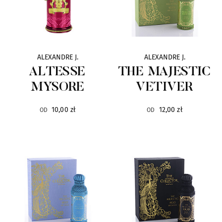
Eila
20
Electimuss
30
ALEXANDRE J.
ALEXANDRE J.
Escentric Molecules
25
ALTESSE
THE MAJESTIC
MYSORE
VETIVER
Esteban Paris
98
10,00 zł
12,00 zł
OD
OD
Esse Strikes
11
Éveilleur
3
Evidens
34
Fifi Chachnil
2
Frapin
16