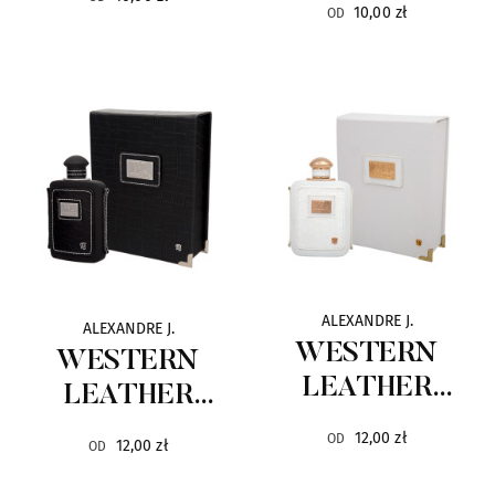
10,00 zł
OD
Vertus
33
V Canto
48
ZarkoPerfume
23
Marki Selektywne
522
Axis
13
Baldinini
11
ALEXANDRE J.
ALEXANDRE J.
WESTERN
WESTERN
Balmain
38
LEATHER
LEATHER
WHITE
BLACK
Bentley
6
12,00 zł
OD
12,00 zł
OD
Biodroga Institut
122