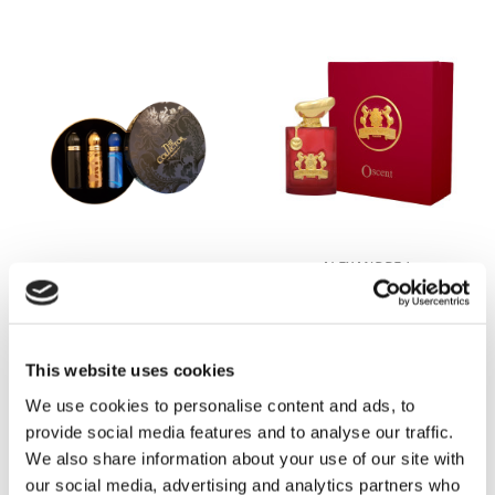
Mariella Martinato
16
Masque
22
Mendittorosa
7
Milano Fragranze
10
ALEXANDRE J.
Mirko Buffini
13
ALEXANDRE J.
OSCENT
Coffret Black
Molinard
ROUGE
8
This website uses cookies
230,00 zł
12,00 zł
OD
Moresque
41
We use cookies to personalise content and ads, to
provide social media features and to analyse our traffic.
Neotantric Fragrances
9
We also share information about your use of our site with
our social media, advertising and analytics partners who