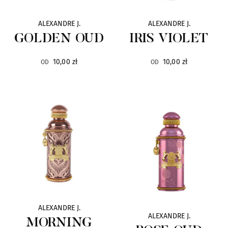
Serge Lutens
24
ALEXANDRE J.
ALEXANDRE J.
Shauran
10
GOLDEN OUD
IRIS VIOLET
Simimi
10,00 zł
10,00 zł
8
OD
OD
Sisley
222
Simone Cosac
8
SLA
101
Soul Couture
5
State of Mind
14
ALEXANDRE J.
ALEXANDRE J.
MORNING
Śasva
13