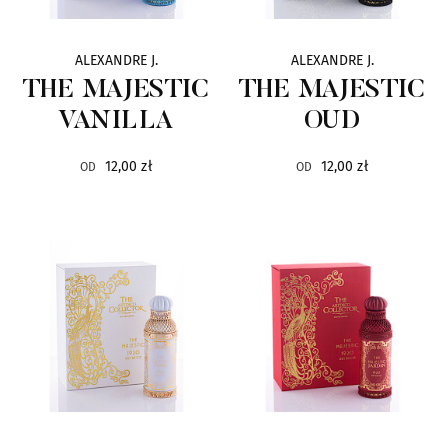
Gentlemen`s Tonic
29
ALEXANDRE J.
ALEXANDRE J.
THE MAJESTIC
THE MAJESTIC
Giardino Benessere
42
VANILLA
OUD
Gleam
13
12,00 zł
12,00 zł
OD
OD
Goldfield & Banks
20
Gritti
48
Haute Fragrance Company
26
Hayari
15
Histoires de Parfums
43