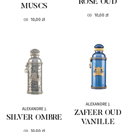
ROSE OUD
MUSCS
Teatro Fragranze Uniche
77
10,00 zł
OD
10,00 zł
OD
The Different Company
40
Teo Cabanel
10
Terry de Gunzburg
15
Tiziana Terenzi
102
The Vagabond Prince
4
ALEXANDRE J.
Uermi
18
ALEXANDRE J.
ZAFEER OUD
SILVER OMBRE
VANILLE
Valmont
89
10,00 zł
OD