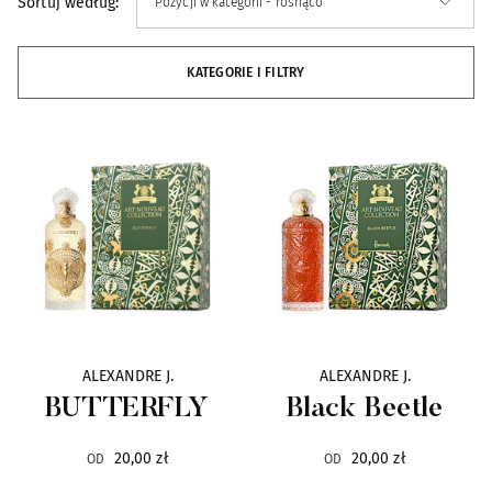
Sortuj według:
Alexandre.J
33
KATEGORIE I FILTRY
Ann Gerard
4
Antonio Alessandria
4
ArteOlfatto
16
Arte Profumi
31
Atelier Cologne
22
ALEXANDRE J.
ALEXANDRE J.
Attar al Has
21
BUTTERFLY
Black Beetle
Axome
7
20,00 zł
20,00 zł
OD
OD