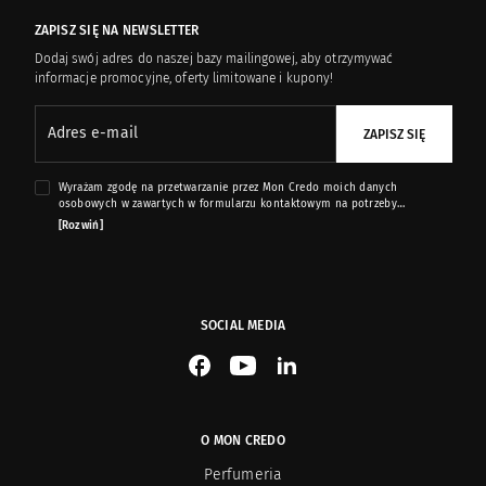
Paco Rabanne
15
ZAPISZ SIĘ NA NEWSLETTER
Prada
2
Dodaj swój adres do naszej bazy mailingowej, aby otrzymywać
informacje promocyjne, oferty limitowane i kupony!
QMS
42
Adres e-mail
ZAPISZ SIĘ
Tom Ford
79
Wyrażam zgodę na przetwarzanie przez Mon Credo moich danych
osobowych w zawartych w formularzu kontaktowym na potrzeby
przesyłania mi informacji marketingowych dotyczących produktów i usług
[Rozwiń]
Valentino
4
oferowanych przez sklep internetowy www.moncredo.pl za pomocą
wiadomości e-mail.
Yujin
9
SOCIAL MEDIA
See our Facebook
See our YouTube channel
See our LinkedIn
O MON CREDO
Perfumeria