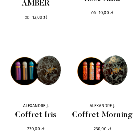
Lalique
6
AMBER
10,00 zł
OD
12,00 zł
La Collina Toscana
OD
14
La Martina
4
Lengling
9
Linari
10
Lubin
31
Malbrum
6
ALEXANDRE J.
ALEXANDRE J.
Coffret Iris
Coffret Morning
Mancera
89
230,00 zł
230,00 zł
Mark Buxton
8