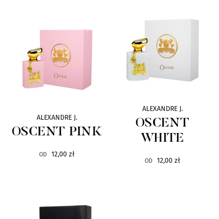
Bvlgari
15
Clayeux
7
Courrèges
5
Elanzia
3
ALEXANDRE J.
ALEXANDRE J.
OSCENT
Esprit de Versailles
4
OSCENT PINK
WHITE
GianMarco Venturi
29
12,00 zł
OD
12,00 zł
OD
Hermès
33
Carolina Herrera
22