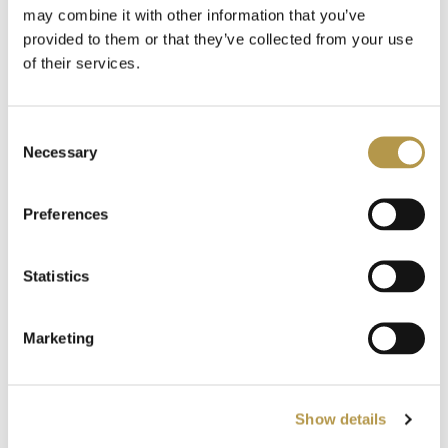
NGT for Men
13
may combine it with other information that you’ve
provided to them or that they’ve collected from your use
Nobile 1942
of their services.
70
Nougat London
171
Consent
Necessary
Selection
Olfattology
8
ALEXANDRE J.
ALEXANDRE J.
Preferences
MANDARINE
Omnia Profumi
13
LE ROYAL
SULTANE
Panama 1924
Statistics
18
12,00 zł
OD
10,00 zł
OD
Pantheon Roma
17
Marketing
Parfums de Marly
45
Show details
Patrizia Pepe
6