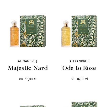
Baruti
7
Blend Oud
26
Blue Pollack
1
Bois 1920
48
Bond No.9
22
ALEXANDRE J.
ALEXANDRE J.
Majestic Nard
Ode to Rose
By Terry
113
16,00 zł
16,00 zł
OD
OD
Carner Barcelona
3
Cave
12
Choix
6