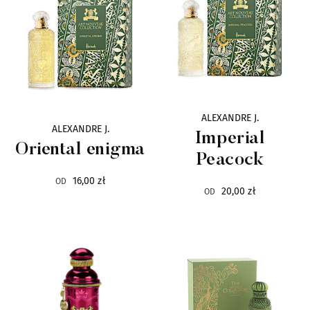
Ciro
6
CnR Create
36
Corniche d`Or
11
ALEXANDRE J.
ALEXANDRE J.
Imperial
Costume National
19
Oriental enigma
Peacock
Designer Shaik
16,00 zł
11
OD
20,00 zł
OD
Dusita
14
D'Otto
10
Egofacto
7