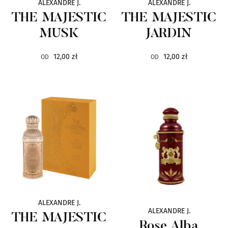
ALEXANDRE J.
ALEXANDRE J.
Hope Istanbul
13
THE MAJESTIC
THE MAJESTIC
MUSK
JARDIN
Hormone Paris
9
12,00 zł
12,00 zł
OD
OD
Hugh Parsons
13
Ineke
8
Jacques Zolty
18
Jardin de France
24
Juliette has a Gun
10
ALEXANDRE J.
L`Arc
12
ALEXANDRE J.
THE MAJESTIC
Rose Alba