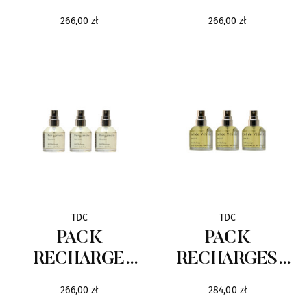
OSMANTHUS
D'IRIS
Issey Miyake
5
266,00 zł
266,00 zł
Jean Paul Gaultier
5
Kaloo
26
LuluCastagnette
13
Mauboussin
8
Miss Corolle
1
TDC
TDC
Moschino
PACK
PACK
6
RECHARGE
RECHARGES
Nina Ricci
5
BERGAMOTE
SEL DE
266,00 zł
284,00 zł
VETIVER