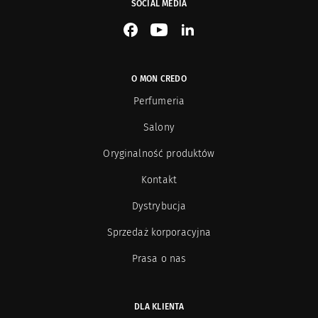
SOCIAL MEDIA
See our Facebook
See our YouTube channel
See our LinkedIn
O MON CREDO
Perfumeria
Salony
Oryginalność produktów
Kontakt
Dystrybucja
Sprzedaż korporacyjna
Prasa o nas
DLA KLIENTA