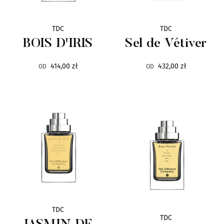
Hope Istanbul
13
TDC
TDC
Hormone Paris
9
BOIS D'IRIS
Sel de Vétiver
414,00 zł
432,00 zł
Hugh Parsons
OD
OD
13
Ineke
8
Jacques Zolty
18
Jardin de France
24
Juliette has a Gun
10
L`Arc
12
TDC
TDC