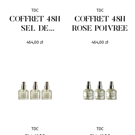
Vertus
33
TDC
TDC
COFFRET 48H
COFFRET 48H
V Canto
48
SEL DE
ROSE POIVREE
VETIVER
ZarkoPerfume
23
464,00 zł
464,00 zł
Marki Selektywne
522
Axis
13
Baldinini
11
Balmain
38
Bentley
6
TDC
TDC
Biodroga Institut
122