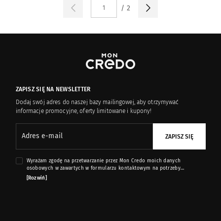
/ 2
STRONA:
ZAPISZ SIĘ NA NEWSLETTER
Dodaj swój adres do naszej bazy mailingowej, aby otrzymywać
informacje promocyjne, oferty limitowane i kupony!
Adres e-mail
ZAPISZ SIĘ
Wyrażam zgodę na przetwarzanie przez Mon Credo moich danych
osobowych w zawartych w formularzu kontaktowym na potrzeby
przesyłania mi informacji marketingowych dotyczących produktów i usług
[Rozwiń]
oferowanych przez sklep internetowy www.moncredo.pl za pomocą
wiadomości e-mail.