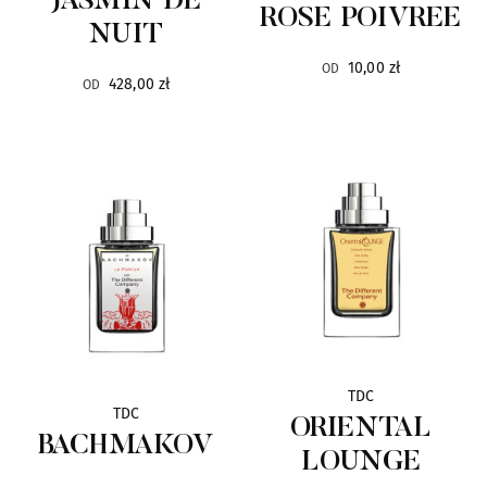
JASMIN DE
Lalique
6
ROSE POIVREE
NUIT
La Collina Toscana
14
10,00 zł
OD
428,00 zł
OD
La Martina
4
Lengling
9
Linari
10
Lubin
31
Malbrum
6
TDC
Mancera
89
TDC
ORIENTAL
BACHMAKOV
LOUNGE
Mark Buxton
8