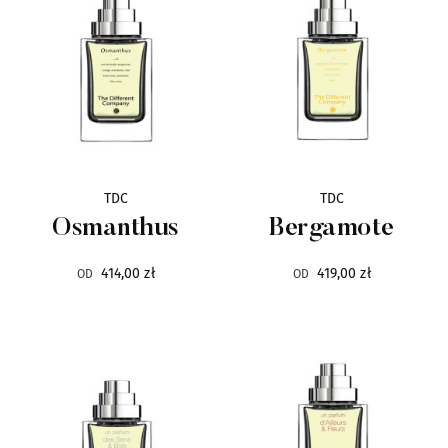
Eila
20
Electimuss
30
Escentric Molecules
25
Esteban Paris
98
TDC
TDC
Osmanthus
Bergamote
Esse Strikes
11
414,00 zł
419,00 zł
OD
OD
Éveilleur
3
Evidens
34
Fifi Chachnil
2
Frapin
16