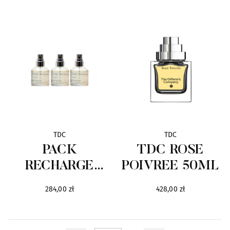
Paco Rabanne
15
Prada
2
QMS
42
Tom Ford
79
Valentino
4
TDC
TDC
Yujin
9
PACK
TDC ROSE
RECHARGE
POIVREE 50ML
ROSE POIVREE
284,00 zł
428,00 zł