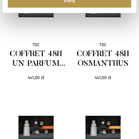
Deny
Serge Lutens
24
Shauran
10
Simimi
8
TDC
TDC
COFFRET 48H
COFFRET 48H
Sisley
222
UN PARFUM
OSMANTHUS
Simone Cosac
8
DES SENS &
441,00 zł
441,00 zł
BOIS
SLA
101
Soul Couture
5
State of Mind
14
Śasva
13