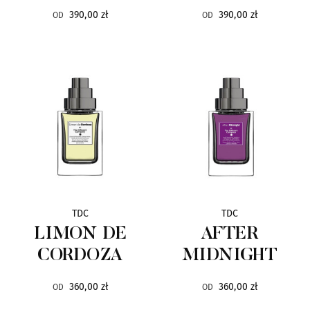
Baruti
7
390,00 zł
390,00 zł
OD
OD
Blend Oud
26
Blue Pollack
1
Bois 1920
48
Bond No.9
22
By Terry
113
TDC
TDC
LIMON DE
AFTER
Carner Barcelona
3
CORDOZA
MIDNIGHT
Cave
12
360,00 zł
360,00 zł
OD
OD
Choix
6