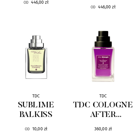
446,00 zł
OD
446,00 zł
OD
Mariella Martinato
16
Masque
22
Mendittorosa
7
Milano Fragranze
10
Mirko Buffini
13
Molinard
8
TDC
TDC
SUBLIME
TDC COLOGNE
Moresque
41
BALKISS
AFTER
MIDNIGHT
Neotantric Fragrances
9
10,00 zł
360,00 zł
OD
90ML