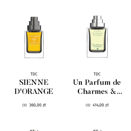
Ciro
6
CnR Create
36
Corniche d`Or
11
Costume National
19
TDC
TDC
Designer Shaik
11
SIENNE
Un Parfum de
D'ORANGE
Charmes &
Dusita
14
Feuilles
360,00 zł
414,00 zł
OD
OD
D'Otto
10
Egofacto
7