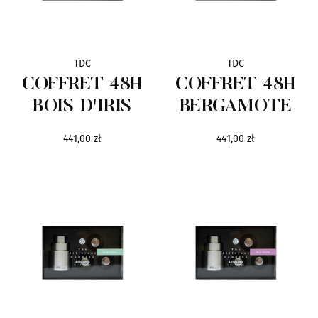
Teatro Fragranze Uniche
77
TDC
TDC
The Different Company
40
COFFRET 48H
COFFRET 48H
BOIS D'IRIS
BERGAMOTE
Teo Cabanel
10
441,00 zł
441,00 zł
Terry de Gunzburg
15
Tiziana Terenzi
102
The Vagabond Prince
4
Uermi
18
Valmont
89