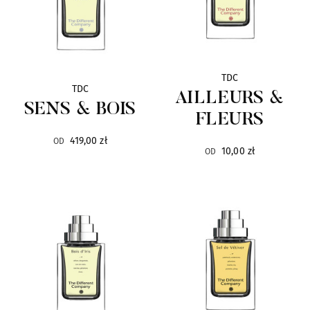
Gentlemen`s Tonic
29
Giardino Benessere
42
TDC
TDC
AILLEURS &
SENS & BOIS
Gleam
13
FLEURS
419,00 zł
OD
Goldfield & Banks
20
10,00 zł
OD
Gritti
48
Haute Fragrance Company
26
Hayari
15
Histoires de Parfums
43