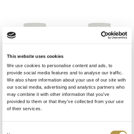
NGT for Men
13
Nobile 1942
70
Nougat London
171
Olfattology
8
This website uses cookies
We use cookies to personalise content and ads, to
Omnia Profumi
13
provide social media features and to analyse our traffic.
TDC
TDC
We also share information about your use of our site with
Panama 1924
18
BOUGIE
BOUGIE ROSE
our social media, advertising and analytics partners who
OSMANTHUS
POIVREE
may combine it with other information that you’ve
Pantheon Roma
17
provided to them or that they’ve collected from your use
171,00 zł
171,00 zł
of their services.
Parfums de Marly
45
Consent
Patrizia Pepe
6