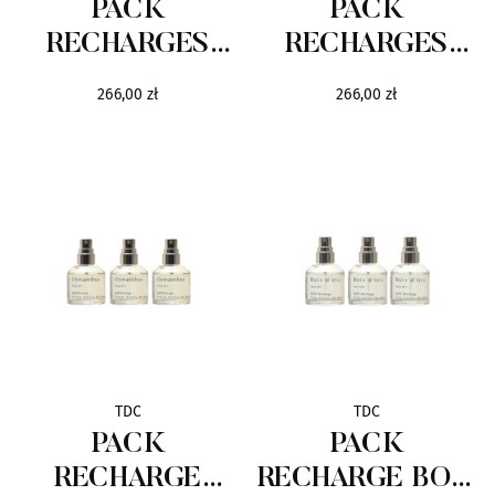
PACK
PACK
RECHARGES
RECHARGES
Bvlgari
15
AILLEURS &
SENS & BOIS
266,00 zł
266,00 zł
FLEURS
Clayeux
7
Courrèges
5
Elanzia
3
Esprit de Versailles
4
GianMarco Venturi
29
Hermès
33
TDC
TDC
PACK
PACK
Carolina Herrera
22
RECHARGE
RECHARGE BOIS