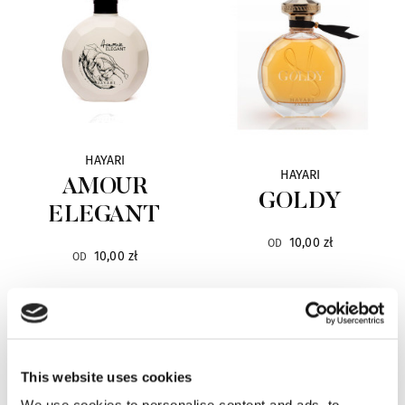
Eila
20
Electimuss
30
Escentric Molecules
25
HAYARI
Esteban Paris
98
HAYARI
AMOUR
GOLDY
ELEGANT
Esse Strikes
11
10,00 zł
OD
10,00 zł
OD
Éveilleur
3
Evidens
34
Fifi Chachnil
2
This website uses cookies
Frapin
16