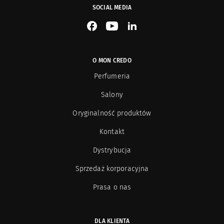
NGT for Men
13
SOCIAL MEDIA
See our Facebook
See our YouTube channel
See our LinkedIn
Nobile 1942
70
Nougat London
171
O MON CREDO
Perfumeria
Olfattology
8
Salony
Omnia Profumi
13
Oryginalność produktów
Kontakt
Panama 1924
18
Dystrybucja
Pantheon Roma
17
Sprzedaż korporacyjna
Prasa o nas
Parfums de Marly
45
Patrizia Pepe
6
DLA KLIENTA