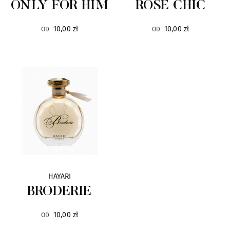
Lalique
6
ONLY FOR HIM
ROSE CHIC
10,00 zł
10,00 zł
La Collina Toscana
OD
OD
14
La Martina
4
Lengling
9
Linari
10
Lubin
31
Malbrum
6
HAYARI
BRODERIE
Mancera
89
10,00 zł
OD
Mark Buxton
8