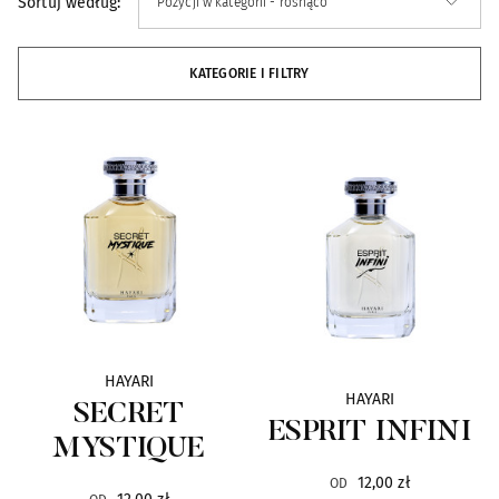
Sortuj według:
Alexandre.J
33
KATEGORIE I FILTRY
Ann Gerard
4
Antonio Alessandria
4
ArteOlfatto
16
Arte Profumi
31
Atelier Cologne
22
HAYARI
HAYARI
Attar al Has
21
SECRET
ESPRIT INFINI
MYSTIQUE
Axome
7
12,00 zł
OD