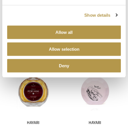
Hope Istanbul
13
Show details
HAYARI
HAYARI
Hormone Paris
9
NEW OUD
ONLY FOR HER
Allow all
Hugh Parsons
13
10,00 zł
10,00 zł
OD
OD
Allow selection
Ineke
8
Deny
Jacques Zolty
18
Jardin de France
24
Juliette has a Gun
10
L`Arc
12
HAYARI
HAYARI