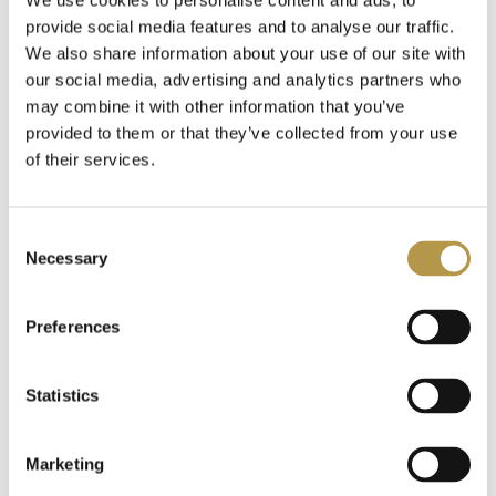
We use cookies to personalise content and ads, to
provide social media features and to analyse our traffic.
We also share information about your use of our site with
Gentlemen`s Tonic
29
our social media, advertising and analytics partners who
may combine it with other information that you’ve
Giardino Benessere
42
provided to them or that they’ve collected from your use
HAYARI
HAYARI
of their services.
LE PARADIS DE
Gleam
13
FEHOM
L'HOMME
Goldfield & Banks
Consent
10,00 zł
20
OD
10,00 zł
OD
Necessary
Selection
Gritti
48
Preferences
Haute Fragrance Company
26
Statistics
Hayari
15
Marketing
Histoires de Parfums
43