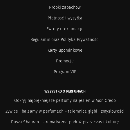
Próbki zapachów
Paul Emilien
9
Płatność i wysyłka
Photo/genics + Co
10
Zwroty i reklamacje
Regulamin oraz Polityka Prywatności
Pineider
2
Karty upominkowe
Profumi di Pantelleria
5
Promocje
Program VIP
Ramón Béjar
8
Recipe for men
24
WSZYSTKO O PERFUMACH
Odkryj najpiękniejsze perfumy na jesień w Mon Credo
Rose & Co Manchester
2
Żywice i balsamy w perfumach – tajemnica głębi i zmysłowości
Project Renegades
3
Dusza Shauran – aromatyczna podróż przez czas i kulturę