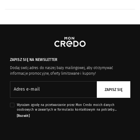
Mariella Martinato
16
Masque
22
Mendittorosa
7
Milano Fragranze
ZAPISZ SIĘ NA NEWSLETTER
10
Dodaj swój adres do naszej bazy mailingowej, aby otrzymywać
informacje promocyjne, oferty limitowane i kupony!
Mirko Buffini
13
Adres e-mail
ZAPISZ SIĘ
Molinard
8
Wyrażam zgodę na przetwarzanie przez Mon Credo moich danych
Moresque
41
osobowych w zawartych w formularzu kontaktowym na potrzeby
przesyłania mi informacji marketingowych dotyczących produktów i usług
[Rozwiń]
oferowanych przez sklep internetowy www.moncredo.pl za pomocą
wiadomości e-mail.
Neotantric Fragrances
9