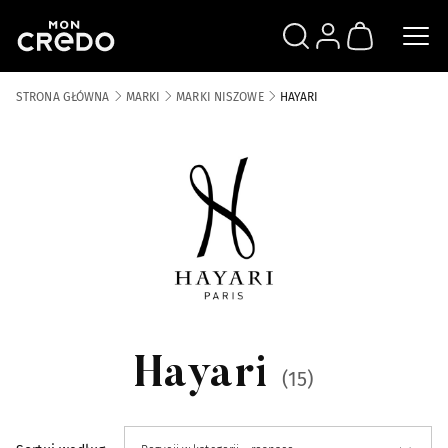
SZUKAJ
ZALOGUJ SIĘ
KOSZYK
STRONA GŁÓWNA
MARKI
MARKI NISZOWE
HAYARI
Marki Niszowe
2966
Kategorie
Absolument
9
Acca Kappa
256
Hayari
(15)
Acqua di Portofino
8
Alba 1913
30