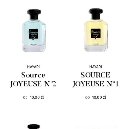
Ciro
6
CnR Create
36
Corniche d`Or
11
Costume National
19
HAYARI
HAYARI
Source
SOURCE
Designer Shaik
11
JOYEUSE N°2
JOYEUSE N°1
Dusita
14
10,00 zł
10,00 zł
OD
OD
D'Otto
10
Egofacto
7