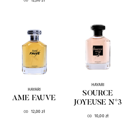
12,00 zł
OD
Baruti
7
Blend Oud
26
Blue Pollack
1
Bois 1920
48
Bond No.9
22
By Terry
113
HAYARI
HAYARI
SOURCE
AME FAUVE
Carner Barcelona
3
JOYEUSE N°3
12,00 zł
OD
Cave
12
10,00 zł
OD
Choix
6