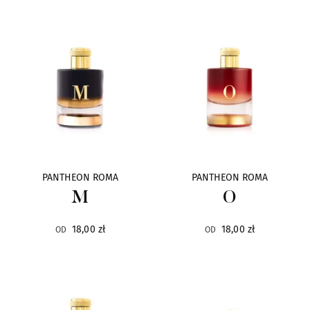
Baruti
7
Blend Oud
26
Blue Pollack
1
Bois 1920
48
Bond No.9
22
PANTHEON ROMA
PANTHEON ROMA
M
O
By Terry
113
18,00 zł
18,00 zł
OD
OD
Carner Barcelona
3
Cave
12
Choix
6