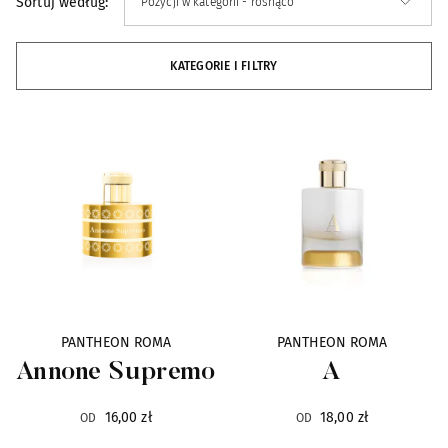
Sortuj według:
Alexandre.J
33
KATEGORIE I FILTRY
Ann Gerard
4
Antonio Alessandria
4
ArteOlfatto
16
Arte Profumi
31
Atelier Cologne
22
PANTHEON ROMA
PANTHEON ROMA
Attar al Has
21
Annone Supremo
A
Axome
7
16,00 zł
18,00 zł
OD
OD