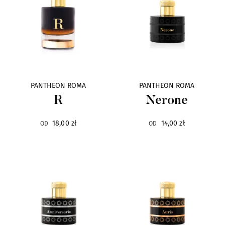
Ciro
6
CnR Create
36
Corniche d`Or
11
PANTHEON ROMA
PANTHEON ROMA
R
Nerone
Costume National
19
18,00 zł
14,00 zł
OD
OD
Designer Shaik
11
Dusita
14
D'Otto
10
Egofacto
7