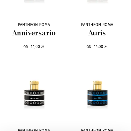
Eila
20
Electimuss
30
PANTHEON ROMA
PANTHEON ROMA
Anniversario
Auris
Escentric Molecules
25
14,00 zł
14,00 zł
OD
OD
Esteban Paris
98
Esse Strikes
11
Éveilleur
3
Evidens
34
Fifi Chachnil
2
PANTHEON ROMA
PANTHEON ROMA
Frapin
16