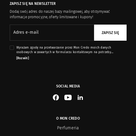
NGT for Men
13
ZAPISZ SIĘ NA NEWSLETTER
Dodaj swój adres do naszej bazy mailingowej, aby otrzymywać
informacje promocyjne, oferty limitowane i kupony!
Nobile 1942
70
Adres e-mail
ZAPISZ SIĘ
Nougat London
171
Wyrażam zgodę na przetwarzanie przez Mon Credo moich danych
Olfattology
8
osobowych w zawartych w formularzu kontaktowym na potrzeby
przesyłania mi informacji marketingowych dotyczących produktów i usług
[Rozwiń]
oferowanych przez sklep internetowy www.moncredo.pl za pomocą
wiadomości e-mail.
Omnia Profumi
13
Panama 1924
18
SOCIAL MEDIA
See our Facebook
See our YouTube channel
See our LinkedIn
Pantheon Roma
17
Parfums de Marly
45
O MON CREDO
Perfumeria
Patrizia Pepe
6