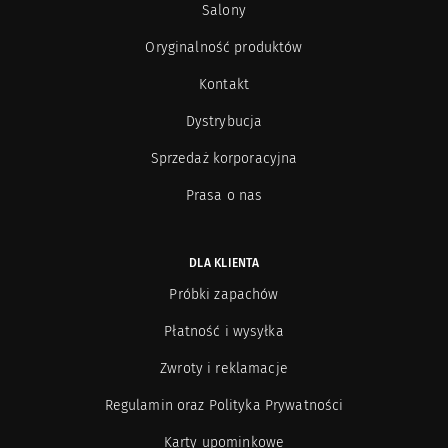
Salony
Paul Emilien
9
Oryginalność produktów
Kontakt
Photo/genics + Co
10
Dystrybucja
Pineider
2
Sprzedaż korporacyjna
Prasa o nas
Profumi di Pantelleria
5
Ramón Béjar
8
DLA KLIENTA
Próbki zapachów
Recipe for men
24
Płatność i wysyłka
Rose & Co Manchester
2
Zwroty i reklamacje
Regulamin oraz Polityka Prywatności
Project Renegades
3
Karty upominkowe