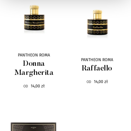
Lalique
6
La Collina Toscana
14
La Martina
4
Lengling
9
PANTHEON ROMA
PANTHEON ROMA
Donna
Linari
10
Raffaello
Margherita
Lubin
31
14,00 zł
OD
14,00 zł
OD
Malbrum
6
Mancera
89
Mark Buxton
8