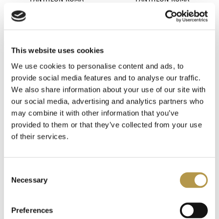
Annone
Così Blu
Gentlemen`s Tonic
29
14,00 zł
14,00 zł
OD
OD
This website uses cookies
Giardino Benessere
42
We use cookies to personalise content and ads, to
Gleam
provide social media features and to analyse our traffic.
13
We also share information about your use of our site with
our social media, advertising and analytics partners who
Goldfield & Banks
20
may combine it with other information that you’ve
provided to them or that they’ve collected from your use
Gritti
48
of their services.
Haute Fragrance Company
26
Consent
PANTHEON ROMA
PANTHEON ROMA
Necessary
Hayari
Selection
15
Dolce Passione
Trastevere
Histoires de Parfums
43
Preferences
14,00 zł
14,00 zł
OD
OD