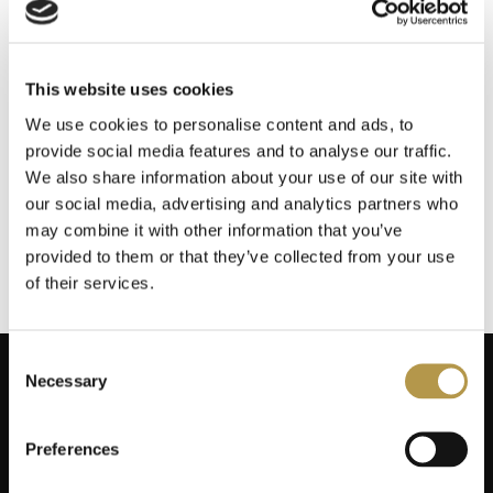
Baruti
7
Blend Oud
26
This website uses cookies
We use cookies to personalise content and ads, to
EVEILEUR
Blue Pollack
1
provide social media features and to analyse our traffic.
Not innocent
We also share information about your use of our site with
Bois 1920
48
our social media, advertising and analytics partners who
18,00 zł
OD
may combine it with other information that you’ve
Bond No.9
22
provided to them or that they’ve collected from your use
of their services.
By Terry
113
Consent
Carner Barcelona
3
Necessary
Selection
Cave
12
Preferences
ZAPISZ SIĘ NA NEWSLETTER
Choix
Dodaj swój adres do naszej bazy mailingowej, aby otrzymywać
6