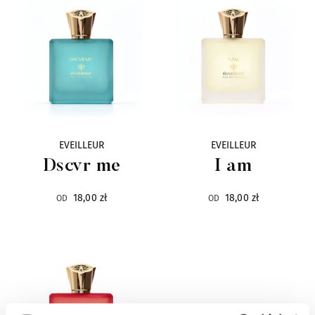
Alexandre.J
33
Ann Gerard
4
Antonio Alessandria
4
ArteOlfatto
16
EVEILLEUR
EVEILLEUR
Dscvr me
I am
Arte Profumi
31
18,00 zł
18,00 zł
OD
OD
Atelier Cologne
22
Attar al Has
21
Axome
7