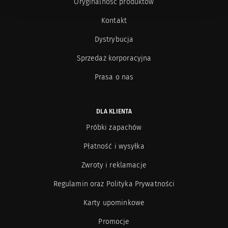
Oryginalność produktów
Eila
20
Kontakt
Electimuss
Dystrybucja
30
Sprzedaż korporacyjna
Escentric Molecules
25
Prasa o nas
Esteban Paris
98
DLA KLIENTA
Esse Strikes
11
Próbki zapachów
Płatność i wysyłka
Éveilleur
3
Zwroty i reklamacje
Evidens
34
Regulamin oraz Polityka Prywatności
Fifi Chachnil
2
Karty upominkowe
Promocje
Frapin
16