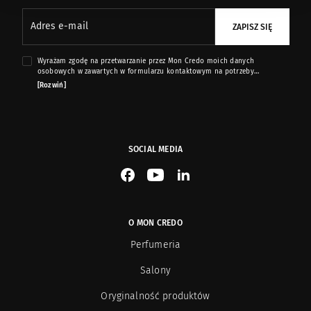
Adres e-mail
ZAPISZ SIĘ
Gentlemen`s Tonic
29
Wyrażam zgodę na przetwarzanie przez Mon Credo moich danych
Giardino Benessere
osobowych w zawartych w formularzu kontaktowym na potrzeby
42
przesyłania mi informacji marketingowych dotyczących produktów i usług
[Rozwiń]
oferowanych przez sklep internetowy www.moncredo.pl za pomocą
wiadomości e-mail.
Gleam
13
Goldfield & Banks
20
SOCIAL MEDIA
See our Facebook
See our YouTube channel
See our LinkedIn
Gritti
48
Haute Fragrance Company
26
O MON CREDO
Perfumeria
Hayari
15
Salony
Histoires de Parfums
43
Oryginalność produktów