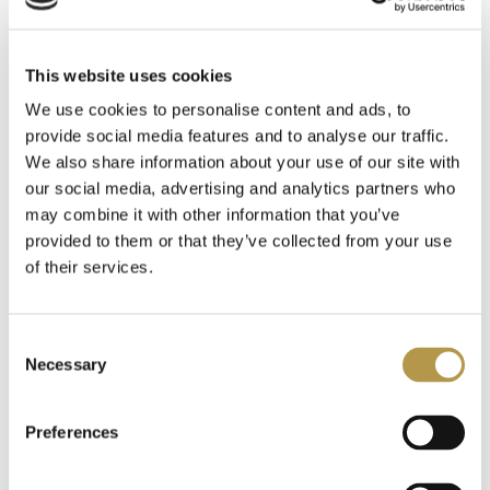
Ciro
6
This website uses cookies
We use cookies to personalise content and ads, to
CnR Create
36
provide social media features and to analyse our traffic.
We also share information about your use of our site with
Corniche d`Or
11
our social media, advertising and analytics partners who
SIMIMI
SIMIMI
may combine it with other information that you’ve
Costume National
19
provided to them or that they’ve collected from your use
Blanc de Sisa
Espoir de Zhang
of their services.
Designer Shaik
11
12,00 zł
12,00 zł
OD
OD
Dusita
Consent
14
Necessary
Selection
D'Otto
10
Preferences
Egofacto
7