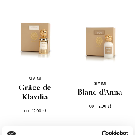
Baruti
7
Blend Oud
26
Blue Pollack
1
Bois 1920
48
Bond No.9
22
SIMIMI
SIMIMI
By Terry
113
Grâce de
Blanc d'Anna
Klavdia
Carner Barcelona
3
12,00 zł
OD
12,00 zł
OD
Cave
12
Choix
6