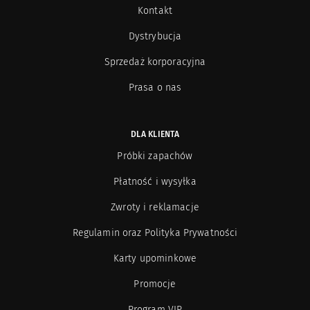
Kontakt
Hope Istanbul
13
Dystrybucja
Hormone Paris
9
Sprzedaż korporacyjna
Prasa o nas
Hugh Parsons
13
Ineke
8
DLA KLIENTA
Próbki zapachów
Jacques Zolty
18
Płatność i wysyłka
Jardin de France
24
Zwroty i reklamacje
Regulamin oraz Polityka Prywatności
Juliette has a Gun
10
Karty upominkowe
L`Arc
12
Promocje
Program VIP