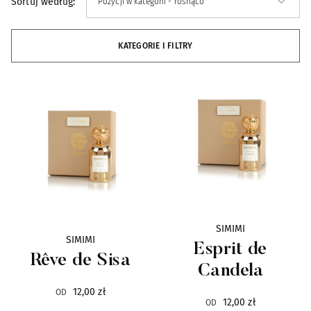
Sortuj według:
Alexandre.J
33
KATEGORIE I FILTRY
Ann Gerard
4
Antonio Alessandria
4
ArteOlfatto
16
Arte Profumi
31
Atelier Cologne
22
SIMIMI
SIMIMI
Esprit de
Attar al Has
21
Rêve de Sisa
Candela
Axome
7
12,00 zł
OD
12,00 zł
OD