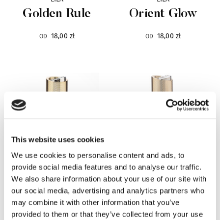
Golden Rule
Orient Glow
Gentlemen`s Tonic
29
18,00 zł
18,00 zł
OD
OD
Giardino Benessere
42
Gleam
13
Goldfield & Banks
20
Gritti
48
This website uses cookies
We use cookies to personalise content and ads, to
Haute Fragrance Company
26
provide social media features and to analyse our traffic.
EILA
EILA
We also share information about your use of our site with
Hayari
15
Stylish Elixir
Grande Finale
our social media, advertising and analytics partners who
may combine it with other information that you’ve
Histoires de Parfums
43
provided to them or that they’ve collected from your use
18,00 zł
18,00 zł
OD
OD