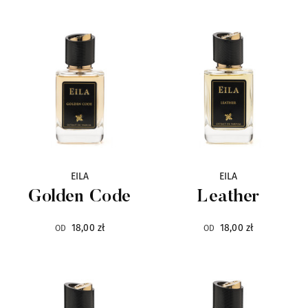
Baruti
7
Blend Oud
26
Blue Pollack
1
Bois 1920
48
Bond No.9
22
EILA
EILA
Golden Code
Leather
By Terry
113
18,00 zł
18,00 zł
OD
OD
Carner Barcelona
3
Cave
12
Choix
6