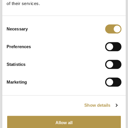
of their services.
Hope Istanbul
13
Consent
Hormone Paris
9
Necessary
Selection
Hugh Parsons
13
Preferences
Ineke
8
Statistics
Jacques Zolty
18
EILA
Marketing
EILA
Jardin de France
24
Overflowing
Hidden Notes
Glory
Juliette has a Gun
10
18,00 zł
OD
Show details
18,00 zł
OD
L`Arc
12
Allow all