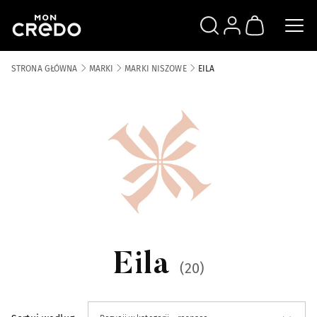
SZUKAJ
ZALOGUJ SIĘ
KOSZYK
STRONA GŁÓWNA
MARKI
MARKI NISZOWE
EILA
Marki Niszowe
2966
Kategorie
Absolument
9
Acca Kappa
256
Eila
(20)
Acqua di Portofino
8
Alba 1913
30