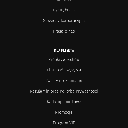
Serge Lutens
24
Dystrybucja
Shauran
10
Sprzedaż korporacyjna
Prasa o nas
Simimi
8
Sisley
222
DLA KLIENTA
Próbki zapachów
Simone Cosac
8
Płatność i wysyłka
SLA
101
Zwroty i reklamacje
Regulamin oraz Polityka Prywatności
Soul Couture
5
Karty upominkowe
State of Mind
14
Promocje
Program VIP
Śasva
13