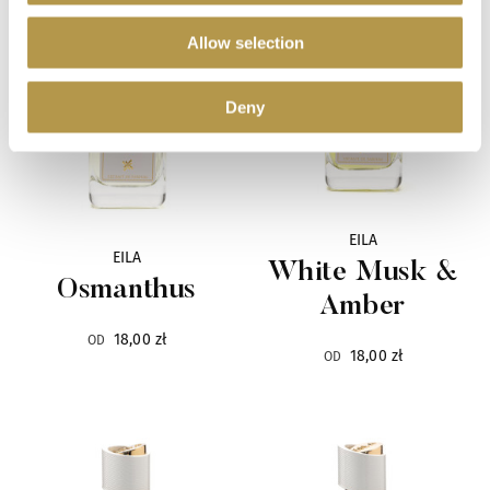
Lalique
6
Allow selection
La Collina Toscana
14
Deny
La Martina
4
Lengling
9
Linari
10
EILA
EILA
White Musk &
Osmanthus
Lubin
31
Amber
18,00 zł
OD
Malbrum
6
18,00 zł
OD
Mancera
89
Mark Buxton
8