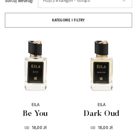
Sortuj według:
Alexandre.J
33
KATEGORIE I FILTRY
Ann Gerard
4
Antonio Alessandria
4
ArteOlfatto
16
Arte Profumi
31
Atelier Cologne
22
EILA
EILA
Attar al Has
21
Be You
Dark Oud
Axome
7
18,00 zł
18,00 zł
OD
OD