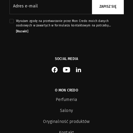
Adres e-mail
ZAPISZ SIĘ
Paul Emilien
9
Wyrażam zgodę na przetwarzanie przez Mon Credo moich danych
osobowych w zawartych w formularzu kontaktowym na potrzeby
Photo/genics + Co
10
przesyłania mi informacji marketingowych dotyczących produktów i usług
[Rozwiń]
oferowanych przez sklep internetowy www.moncredo.pl za pomocą
wiadomości e-mail.
Pineider
2
Profumi di Pantelleria
5
SOCIAL MEDIA
See our Facebook
See our YouTube channel
See our LinkedIn
Ramón Béjar
8
Recipe for men
24
O MON CREDO
Perfumeria
Rose & Co Manchester
2
Salony
Project Renegades
Oryginalność produktów
3
Kontakt