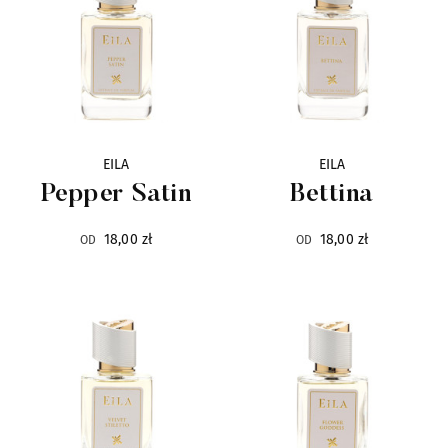
Mariella Martinato
16
Masque
22
Mendittorosa
7
EILA
EILA
Pepper Satin
Bettina
Milano Fragranze
10
18,00 zł
18,00 zł
OD
OD
Mirko Buffini
13
Molinard
8
Moresque
41
Neotantric Fragrances
9