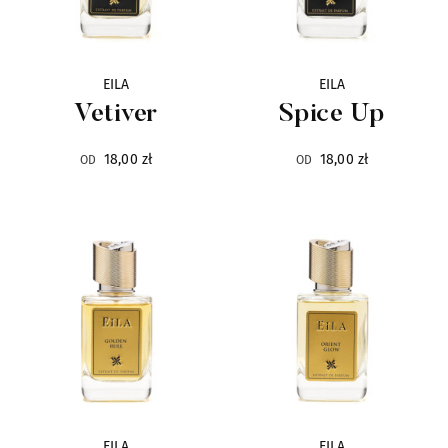
Eila
20
Electimuss
30
EILA
EILA
Vetiver
Spice Up
Escentric Molecules
25
18,00 zł
18,00 zł
OD
OD
Esteban Paris
98
Esse Strikes
11
Éveilleur
3
Evidens
34
Fifi Chachnil
2
EILA
EILA
Frapin
16