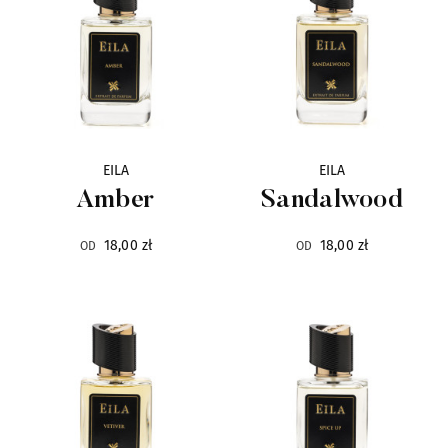
Ciro
6
CnR Create
36
Corniche d`Or
11
EILA
EILA
Amber
Sandalwood
Costume National
19
18,00 zł
18,00 zł
OD
OD
Designer Shaik
11
Dusita
14
D'Otto
10
Egofacto
7