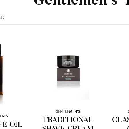
Gentlemen`s 
36
GENTLEMEN'S
EN'S
TRADITIONAL
CLA
VE OIL