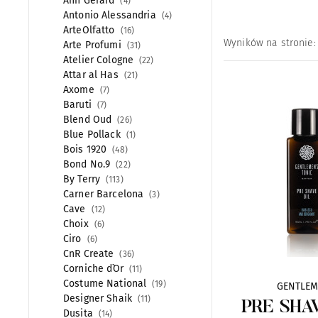
Ann Gerard
4
Antonio Alessandria
4
ArteOlfatto
16
Wyników na stronie:
Arte Profumi
31
Atelier Cologne
22
Attar al Has
21
Axome
7
Baruti
7
Blend Oud
26
Blue Pollack
1
Bois 1920
48
Bond No.9
22
By Terry
113
Carner Barcelona
3
Cave
12
Choix
6
Ciro
6
CnR Create
36
Corniche d`Or
11
Costume National
19
GENTLEM
Designer Shaik
11
PRE SHA
Dusita
14