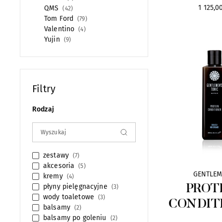
1 125,00
QMS
42
Tom Ford
79
Valentino
4
Yujin
9
Filtry
Rodzaj
zestawy
7
akcesoria
5
GENTLEM
kremy
4
płyny pielęgnacyjne
PROT
3
wody toaletowe
3
CONDIT
balsamy
2
balsamy po goleniu
2