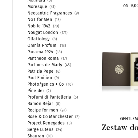
Molinard
8
9,00
OD
Moresque
41
Neotantric Fragrances
9
NGT for Men
13
Nobile 1942
70
Nougat London
171
Olfattology
8
Omnia Profumi
13
Panama 1924
18
Pantheon Roma
17
Parfums de Marly
45
Patrizia Pepe
6
Paul Emilien
9
Photo/genics + Co
10
Pineider
2
Profumi di Pantelleria
5
Ramón Béjar
8
Recipe for men
24
Rose & Co Manchester
2
GENTLEM
Project Renegades
3
Zestaw do
Serge Lutens
24
Shauran
10