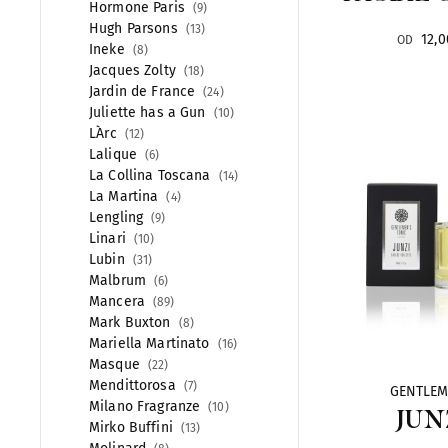
Hormone Paris
9
Hugh Parsons
13
12,0
OD
Ineke
8
Jacques Zolty
18
Jardin de France
24
Juliette has a Gun
10
L`Arc
12
Lalique
6
La Collina Toscana
14
La Martina
4
Lengling
9
Linari
10
Lubin
31
Malbrum
6
Mancera
89
Mark Buxton
8
Mariella Martinato
16
Masque
22
Mendittorosa
7
GENTLEM
Milano Fragranze
10
JUN
Mirko Buffini
13