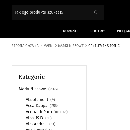
Jakiego produktu szukasz?
SZUKAJ
Close search
NOWOŚCI
PERFUMY
PIELĘG
STRONA GŁÓWNA
MARKI
MARKI NISZOWE
GENTLEMEN`S TONIC
Kategorie
Marki Niszowe
2966
Absolument
9
Acca Kappa
256
Acqua di Portofino
8
Alba 1913
30
Alexandre.J
33