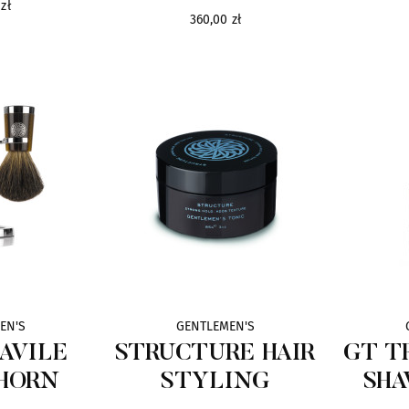
zł
360,00 zł
EN'S
GENTLEMEN'S
SAVILE
STRUCTURE HAIR
GT T
 HORN
STYLING
SHA