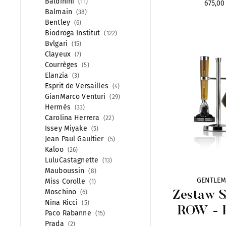
Baldinini
11
675,00 
Balmain
38
Bentley
6
Biodroga Institut
122
Bvlgari
15
Clayeux
7
Courrèges
5
Elanzia
3
Esprit de Versailles
4
GianMarco Venturi
29
Hermès
33
Carolina Herrera
22
Issey Miyake
5
Jean Paul Gaultier
5
Kaloo
26
LuluCastagnette
13
Mauboussin
8
GENTLEM
Miss Corolle
1
Moschino
6
Zestaw 
Nina Ricci
5
ROW -
Paco Rabanne
15
Prada
2