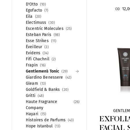
D'Otto
10
12,0
OD
Egofacto
7
Eila
20
Electimuss
30
Escentric Molecules
25
Esteban Paris
98
Esse Strikes
11
Éveilleur
3
Evidens
34
Fifi Chachnil
2
Frapin
16
Gentlemen`s Tonic
29
Giardino Benessere
42
Gleam
13
Goldfield & Banks
20
Gritti
48
Haute Fragrance
26
Company
GENTLEM
Hayari
15
EXFOLI
Histoires de Parfums
43
Hope Istanbul
13
FACIAL 