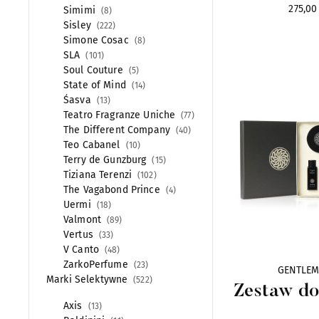
275,00 
Simimi
8
Sisley
222
Simone Cosac
8
SLA
101
Soul Couture
5
State of Mind
14
Śasva
13
Teatro Fragranze Uniche
77
The Different Company
40
Teo Cabanel
10
Terry de Gunzburg
15
Tiziana Terenzi
102
The Vagabond Prince
4
Uermi
18
Valmont
89
Vertus
33
V Canto
48
ZarkoPerfume
23
GENTLEM
Marki Selektywne
522
Zestaw do
Axis
13