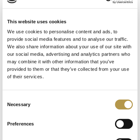
Hope Istanbul
13
This website uses cookies
Hormone Paris
9
We use cookies to personalise content and ads, to
provide social media features and to analyse our traffic.
Hugh Parsons
13
We also share information about your use of our site with
our social media, advertising and analytics partners who
Ineke
8
may combine it with other information that you’ve
provided to them or that they’ve collected from your use
Jacques Zolty
18
of their services.
ATELIER
ATELIER
Jardin de France
24
Mydło Grand
Mydło Orange
Consent
Necessary
Selection
Néroli
Sanguine
Juliette has a Gun
10
68,00 zł
68,00 zł
Preferences
L`Arc
12