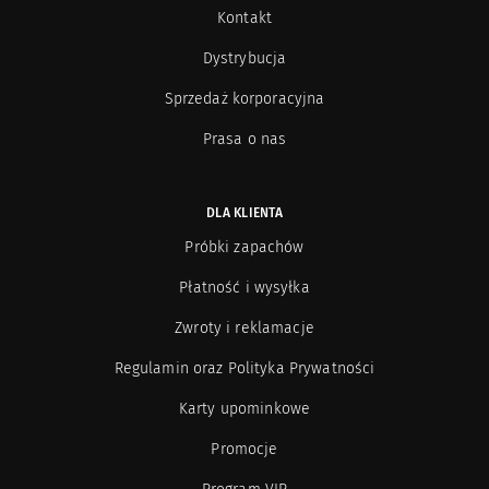
Kontakt
Teatro Fragranze Uniche
77
Dystrybucja
Sprzedaż korporacyjna
The Different Company
40
Prasa o nas
Teo Cabanel
10
DLA KLIENTA
Terry de Gunzburg
15
Próbki zapachów
Tiziana Terenzi
102
Płatność i wysyłka
Zwroty i reklamacje
The Vagabond Prince
4
Regulamin oraz Polityka Prywatności
Uermi
18
Karty upominkowe
Promocje
Valmont
89