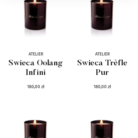
Mariella Martinato
16
Masque
22
Mendittorosa
7
ATELIER
ATELIER
Milano Fragranze
10
Świeca Oolang
Świeca Trèfle
Infini
Pur
Mirko Buffini
13
180,00 zł
180,00 zł
Molinard
8
Moresque
41
Neotantric Fragrances
9