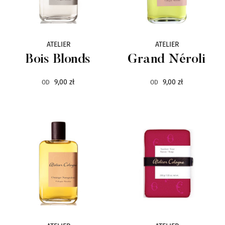
Ciro
6
ATELIER
ATELIER
CnR Create
36
Bois Blonds
Grand Néroli
Corniche d`Or
11
9,00 zł
9,00 zł
OD
OD
Costume National
19
Designer Shaik
11
Dusita
14
D'Otto
10
Egofacto
7