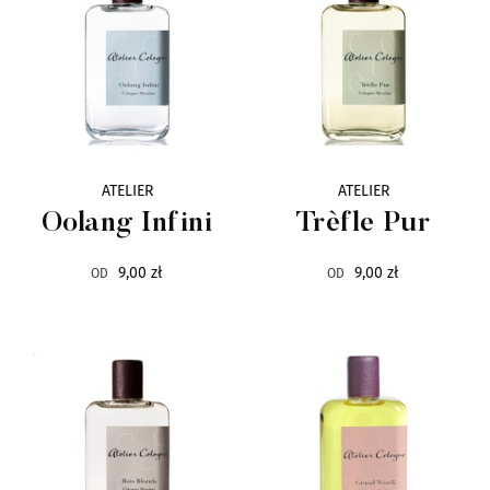
Baruti
7
Blend Oud
26
Blue Pollack
1
ATELIER
ATELIER
Bois 1920
48
Oolang Infini
Trèfle Pur
Bond No.9
22
9,00 zł
9,00 zł
OD
OD
By Terry
113
Carner Barcelona
3
Cave
12
Choix
6