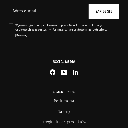
Serge Lutens
24
Adres e-mail
ZAPISZ SIĘ
Shauran
10
Wyrażam zgodę na przetwarzanie przez Mon Credo moich danych
osobowych w zawartych w formularzu kontaktowym na potrzeby
Simimi
przesyłania mi informacji marketingowych dotyczących produktów i usług
8
[Rozwiń]
oferowanych przez sklep internetowy www.moncredo.pl za pomocą
wiadomości e-mail.
Sisley
222
SOCIAL MEDIA
Simone Cosac
8
See our Facebook
See our YouTube channel
See our LinkedIn
SLA
101
O MON CREDO
Soul Couture
5
Perfumeria
State of Mind
14
Salony
Oryginalność produktów
Śasva
13