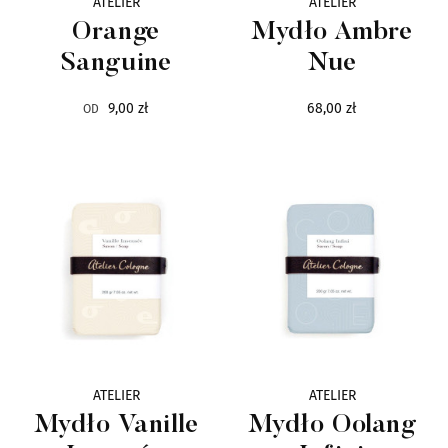
ATELIER
ATELIER
Eila
20
Orange
Mydło Ambre
Sanguine
Nue
Electimuss
30
9,00 zł
68,00 zł
OD
Escentric Molecules
25
Esteban Paris
98
Esse Strikes
11
Éveilleur
3
Evidens
34
Fifi Chachnil
ATELIER
ATELIER
2
Mydło Vanille
Mydło Oolang
Frapin
16