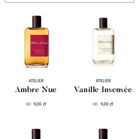
wody kolońskie
6
Alexandre.J
33
Ann Gerard
4
Antonio Alessandria
4
ArteOlfatto
16
Arte Profumi
31
ATELIER
ATELIER
Ambre Nue
Vanille Insensée
Atelier Cologne
22
9,00 zł
9,00 zł
OD
OD
Attar al Has
21
Axome
7